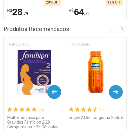
20% OFF
19% OFF
28
64
R$
R$
,79
,79
FECHAR
F
FECHAR
F
Produtos Recomendados
Imagem A
Pró
Laboratório
Laboratório
Por Menos
Por Menos
Patrocinado
Patrocinado
COMPRAR
COMPRAR
(40)
(14)
Multivitamínico para
Engov After Tangerina 250ml
Ativar Desconto
Ativar Desconto
Gravidez Femibion 2 28
Comprimidos + 28 Cápsulas
Comprar sem Desconto
Comprar sem Desconto