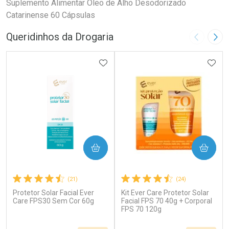
Suplemento Alimentar Óleo de Alho Desodorizado
Catarinense 60 Cápsulas
Queridinhos da Drogaria
Imagem A
Pró
ADICIONAR AOS FAVORITOS
ADIC
COMPRAR
COMPRAR
(21)
(24)
Protetor Solar Facial Ever
Kit Ever Care Protetor Solar
Care FPS30 Sem Cor 60g
Facial FPS 70 40g + Corporal
FPS 70 120g