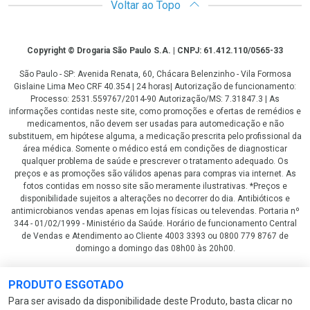
Voltar ao Topo
Copyright
Copyright © Drogaria São Paulo S.A. | CNPJ: 61.412.110/0565-33
São Paulo - SP: Avenida Renata, 60, Chácara Belenzinho - Vila Formosa
Gislaine Lima Meo CRF 40.354 | 24 horas| Autorização de funcionamento:
Processo: 2531.559767/2014-90 Autorização/MS: 7.31847.3 | As
informações contidas neste site, como promoções e ofertas de remédios e
medicamentos, não devem ser usadas para automedicação e não
substituem, em hipótese alguma, a medicação prescrita pelo profissional da
área médica. Somente o médico está em condições de diagnosticar
qualquer problema de saúde e prescrever o tratamento adequado. Os
preços e as promoções são válidos apenas para compras via internet. As
fotos contidas em nosso site são meramente ilustrativas. *Preços e
disponibilidade sujeitos a alterações no decorrer do dia. Antibióticos e
antimicrobianos vendas apenas em lojas físicas ou televendas. Portaria nº
344 - 01/02/1999 - Ministério da Saúde. Horário de funcionamento Central
de Vendas e Atendimento ao Cliente 4003 3393 ou 0800 779 8767 de
domingo a domingo das 08h00 às 20h00.
LGPD Aceite os Cookies
PRODUTO ESGOTADO
Para ser avisado da disponibilidade deste Produto, basta clicar no