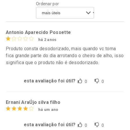
Ordenar por
Comprar sem Desconto
Comprar sem Desconto
Por R$ 128,60/cada
Por R$ 10,85/cada
Comprar sem Desconto
Comprar sem Desconto
Por R$ 128,60/cada
Por R$ 10,85/cada
Antonio Aparecido Possette
há 2 anos
Produto consta desodorizado, mais quando vc toma
fica grande parte do dia arrotando o cheiro de alho, isso
significa que o produto não é desodorizado.
esta avaliação foi útil?
0
0
Ernani AraÚjo silva filho
há um ano
esta avaliação foi útil?
0
0