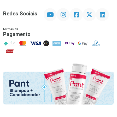
YouTube
Instagram
Facebook
Twitter
Linkedin
Redes Sociais
formas de
Pagamento
PIX
MasterCard
VISA
ELO
AMEX
NuPay
Google Pay
Diners Club
Hipercard
Promoção em Destaque