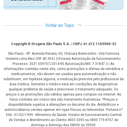
Voltar ao Topo
Copyright
Copyright © Drogaria São Paulo S.A. | CNPJ: 61.412.110/0565-33
São Paulo - SP: Avenida Renata, 60, Chácara Belenzinho - Vila Formosa
Gislaine Lima Meo CRF 40.354 | 24 horas| Autorização de funcionamento:
Processo: 2531.559767/2014-90 Autorização/MS: 7.31847.3 | As
informações contidas neste site, como promoções e ofertas de remédios e
medicamentos, não devem ser usadas para automedicação e não
substituem, em hipótese alguma, a medicação prescrita pelo profissional da
área médica. Somente o médico está em condições de diagnosticar
qualquer problema de saúde e prescrever o tratamento adequado. Os
preços e as promoções são válidos apenas para compras via internet. As
fotos contidas em nosso site são meramente ilustrativas. *Preços e
disponibilidade sujeitos a alterações no decorrer do dia. Antibióticos e
antimicrobianos vendas apenas em lojas físicas ou televendas. Portaria nº
344 - 01/02/1999 - Ministério da Saúde. Horário de funcionamento Central
de Vendas e Atendimento ao Cliente 4003 3393 ou 0800 779 8767 de
domingo a domingo das 08h00 às 20h00.