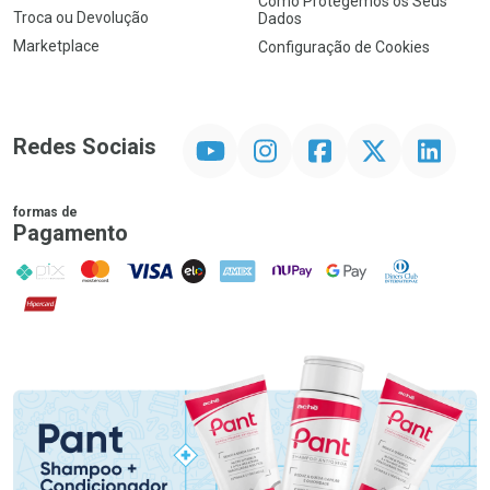
Como Protegemos os Seus
Troca ou Devolução
Dados
Marketplace
Configuração de Cookies
YouTube
Instagram
Facebook
Twitter
Linkedin
Redes Sociais
formas de
Pagamento
PIX
MasterCard
VISA
ELO
AMEX
NuPay
Google Pay
Diners Club
Hipercard
Promoção em Destaque