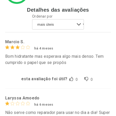
Detalhes das avaliações
Ativar Desconto
Ativar Desconto
Ordenar por
Comprar sem Desconto
Comprar sem Desconto
Por R$ 63,99/cada
Por R$ 52,64/cada
Comprar sem Desconto
Comprar sem Desconto
Por R$ 63,99/cada
Por R$ 52,64/cada
Marcio S.
há 4 meses
Bom hidratante mas esperava algo mais denso. Tem
cumprido o papel que se propôs
esta avaliação foi útil?
0
0
Laryssa Amoedo
há 6 meses
Não serve como reparador para usar no dia a dia! Super