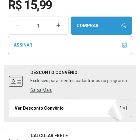
R$ 15,99
REMOVER UMA UNIDADE
AUMENTAR UMA UNIDADE
COMPRAR
ASSINAR
DESCONTO
CONVÊNIO
Exclusivo para clientes cadastrados no programa
Saiba Mais
Ver Desconto Convênio
CALCULAR FRETE
Formulário para Calcular o Frete