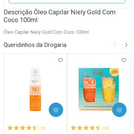
Descrição Óleo Capilar Niely Gold Com
Coco 100ml
Óleo Capilar Niely Gold Com Coco 100ml
Queridinhos da Drogaria
Imagem A
Pró
ADICIONAR AOS FAVORITOS
ADIC
COMPRAR
COMPRAR
(14)
(24)