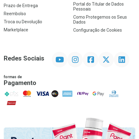
Portal do Titular de Dados
Prazo de Entrega
Pessoais
Reembolso
Como Protegemos os Seus
Troca ou Devolução
Dados
Marketplace
Configuração de Cookies
YouTube
Instagram
Facebook
Twitter
Linkedin
Redes Sociais
formas de
Pagamento
PIX
MasterCard
VISA
ELO
AMEX
NuPay
Google Pay
Diners Club
Hipercard
Promoção em Destaque