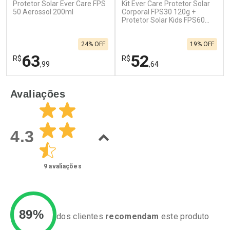
Protetor Solar Ever Care FPS
Kit Ever Care Protetor Solar
50 Aerossol 200ml
Corporal FPS30 120g +
Protetor Solar Kids FPS60
120g
24% OFF
19% OFF
63
52
R$
R$
,99
,64
FECHAR
F
FECHAR
F
Avaliações
Laboratório
Laboratório
Por Menos
Por Menos
4.3
9
avaliações
89%
dos clientes
recomendam
este produto