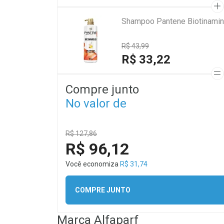
Shampoo Pantene Biotinamin
R$ 43,99
R$ 33,22
Compre junto
No valor de
R$ 127,86
R$ 96,12
Você economiza
R$ 31,74
COMPRE JUNTO
Marca
Alfaparf