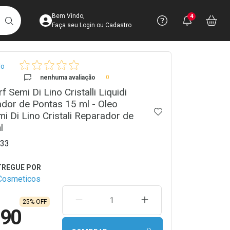
Acesse sua Conta
Precisa de 
Notific
Aces
Bem Vindo,
4
Você po
notifica
Vo
it
BUSCAR
Ver Recursos 
Faça seu Login ou Cadastro
crumb
lo
Atendimento ao 
nenhuma avaliação
0
f Semi Di Lino Cristalli Liquidi
Central de Ajud
dor de Pontas 15 ml - Oleo
ADICIONAR AOS 
Televendas
mi Di Lino Cristali Reparador de
4003-3393
l
33
Cosmeticos
REMOVER UMA UNIDADE
AUMENTAR UMA UNIDA
25% OFF
,90