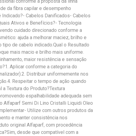
ssional conforme a proposta da linha
ade da fibra capilar e desempenho
é Indicado?- Cabelos Danificados- Cabelos
ais Ativos e Benefícios?- Tecnologia
omovendo cuidado direcionado conforme a
mético: ajuda a melhorar maciez, brilho e
o tipo de cabelo indicado.Qual o Resultado
que mais macio e brilho mais uniforme.
linhamento, maior resistência e sensação
?1. Aplicar conforme a categoria do
alizador).2. Distribuir uniformemente nos
rção.4. Respeitar o tempo de ação quando
al a Textura do Produto?Textura
e, promovendo espalhabilidade adequada sem
Alfaparf Semi Di Lino Cristalli Liquidi Oleo
plementar- Utilize com outros produtos da
amento e manter consistência nos
duto original Alfaparf, com procedência
ca?Sim, desde que compatível com a