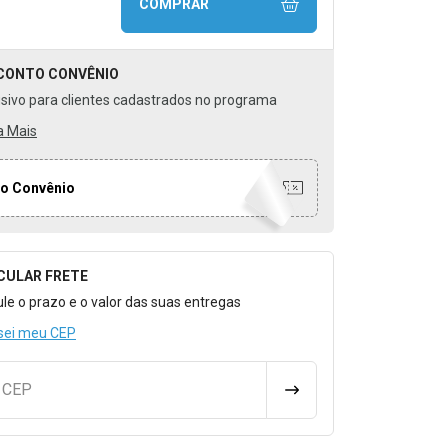
COMPRAR
CONTO
CONVÊNIO
usivo para clientes cadastrados no programa
a Mais
o Convênio
CULAR FRETE
o para Calcular o Frete
ule o prazo e o valor das suas entregas
sei meu CEP
u CEP
CALCULAR FRETE