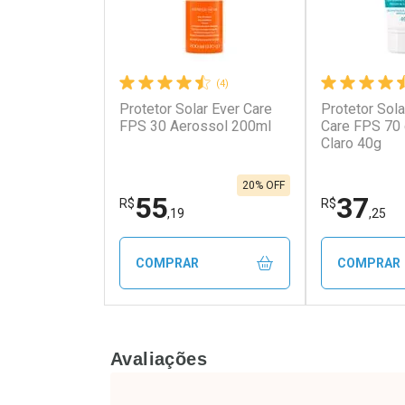
(4)
Protetor Solar Ever Care
Protetor Sola
Ativar Desconto
Ativar Des
FPS 30 Aerossol 200ml
Care FPS 70
Claro 40g
Comprar sem Desconto
Comprar s
Comprar sem Desconto
Comprar s
Por R$ 164,90/cada
Por R$ 147
Por R$ 164,90/cada
Por R$ 147,
20% OFF
55
37
R$
R$
,19
,25
COMPRAR
COMPRAR
FECHAR
FECHAR
Avaliações
Laboratório
Laborató
Por Menos
Por Men