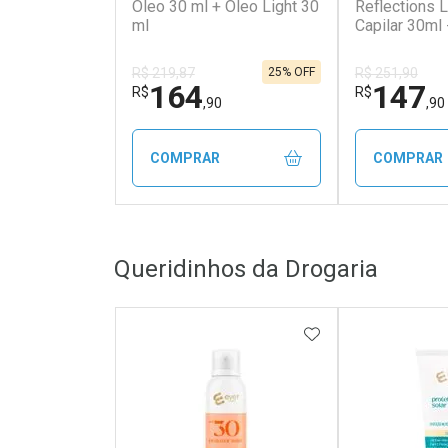
Oleo 30 ml + Oleo Light 30
Reflections L
ml
Capilar 30ml
Kit
25% OFF
R$ 219,87
R$ 251,90
164
147
R$
R$
,90
,90
COMPRAR
COMPRAR
FECHAR
FECHAR
Queridinhos da Drogaria
Laboratório
Laborató
Por Menos
Por Men
ADICIONAR AOS 