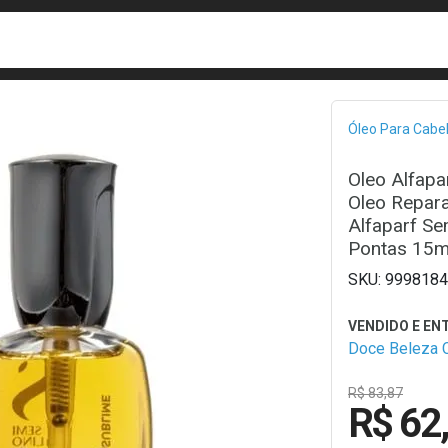
busca
isa?
Bread
Óleo Para Cabe
Oleo Alfapar
Oleo Repara
Alfaparf Se
Pontas 15m
9998184
Doce Beleza 
R$ 83,87
R$ 62