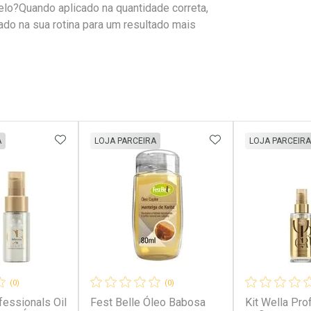
elo?Quando aplicado na quantidade correta,
dado na sua rotina para um resultado mais
FAVORITOS
ADICIONAR AOS FAVORITOS
ADICIONAR AOS 
A
LOJA PARCEIRA
LOJA PARCEIRA
(0)
(0)
fessionals Oil
Fest Belle Óleo Babosa
Kit Wella Pro