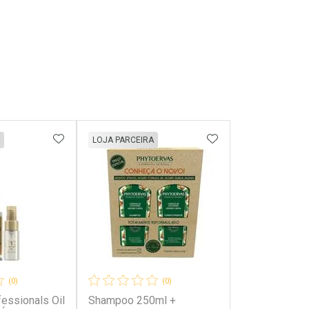
FAVORITOS
ADICIONAR AOS FAVORITOS
ADICIONAR AOS 
LOJA PARCEIRA
(0)
(0)
fessionals Oil
Shampoo 250ml +