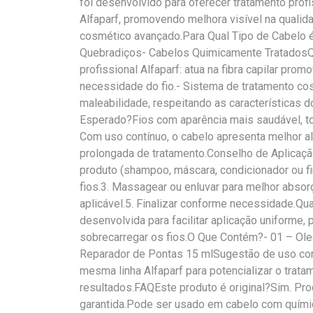
foi desenvolvido para oferecer tratamento profi
Alfaparf, promovendo melhora visível na qualid
cosmético avançado.Para Qual Tipo de Cabelo 
Quebradiços- Cabelos Quimicamente TratadosQu
profissional Alfaparf: atua na fibra capilar pr
necessidade do fio.- Sistema de tratamento cos
maleabilidade, respeitando as características d
Esperado?Fios com aparência mais saudável, to
Com uso contínuo, o cabelo apresenta melhor a
prolongada de tratamento.Conselho de Aplicação
produto (shampoo, máscara, condicionador ou fin
fios.3. Massagear ou enluvar para melhor abso
aplicável.5. Finalizar conforme necessidade.Qu
desenvolvida para facilitar aplicação uniform
sobrecarregar os fios.O Que Contém?- 01 – Oleo 
Reparador de Pontas 15 mlSugestão de uso com
mesma linha Alfaparf para potencializar o trat
resultados.FAQEste produto é original?Sim. Pro
garantida.Pode ser usado em cabelo com quími