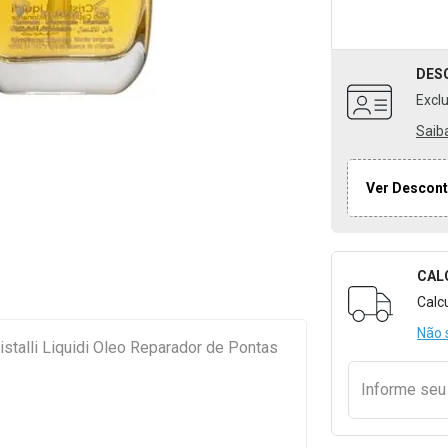
DES
Excl
Saib
Ver Descont
CAL
Formulári
Calc
Não 
istalli Liquidi Oleo Reparador de Pontas
Informe se