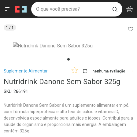
Drogaria São Paulo
Menu
Aces
Ir direto para a home
O que você precisa?
V
i
BUSCAR
Navegue pela página
Ir direto para o conteúdo
Faça a sua busca
Ir direto para a busca
Ir direto para a conta
AD
1
/ 1
Ir direto para a ajuda
Ir direto para a notificações
Ir direto para o carrinho
Ir direto para o menu
Breadcrumb
Suplemento Alimentar
nenhuma avaliação
0
Nutridrink Danone Sem Sabor 325g
266191
Nutridrink Danone Sem Sabor é um suplemento alimentar em pó,
com fórmula hiperproteica e alto teor de cálcio e vitamina D,
desenvolvida especialmente para adultos e idosos. Contribui para a
saúde do organismo e proporciona mais energia. A embalagem
contém 325g.