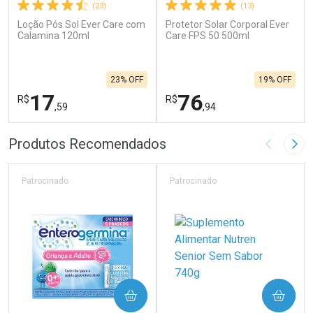
(23)
(13)
Loção Pós Sol Ever Care com
Protetor Solar Corporal Ever
Calamina 120ml
Care FPS 50 500ml
23% OFF
19% OFF
17
76
R$
R$
,59
,94
FECHAR
F
FECHAR
F
Produtos Recomendados
Imagem A
Pró
Laboratório
Laboratório
Por Menos
Por Menos
Patrocinado
Patrocinado
COMPRAR
COMPRAR