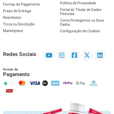
Política de Privacidade
Formas de Pagamento
Portal do Titular de Dados
Prazo de Entrega
Pessoais
Reembolso
Como Protegemos os Seus
Troca ou Devolução
Dados
Marketplace
Configuração de Cookies
YouTube
Instagram
Facebook
Twitter
Linkedin
Redes Sociais
formas de
Pagamento
PIX
MasterCard
VISA
ELO
AMEX
NuPay
Google Pay
Diners Club
Hipercard
Promoção em Destaque