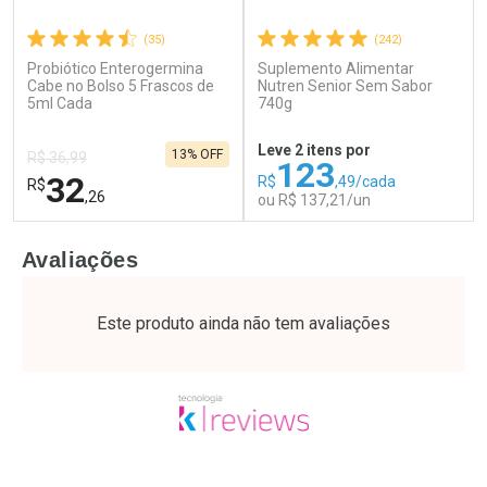
(35)
(242)
Probiótico Enterogermina
Suplemento Alimentar
Ativar Desconto
Ativar Desconto
Cabe no Bolso 5 Frascos de
Nutren Senior Sem Sabor
5ml Cada
Comprar sem Desconto
740g
Comprar sem Desconto
Por R$ 17,59/cada
Por R$ 76,94/cada
Comprar sem Desconto
Comprar sem Desconto
Leve 2 itens por
13% OFF
Por R$ 17,59/cada
Por R$ 76,94/cada
R$ 36,99
123
32
R$
,49/cada
R$
,26
ou R$ 137,21/un
FECHAR
F
FECHAR
F
Avaliações
Laboratório
Laboratório
Por Menos
Por Menos
Este produto ainda não tem avaliações