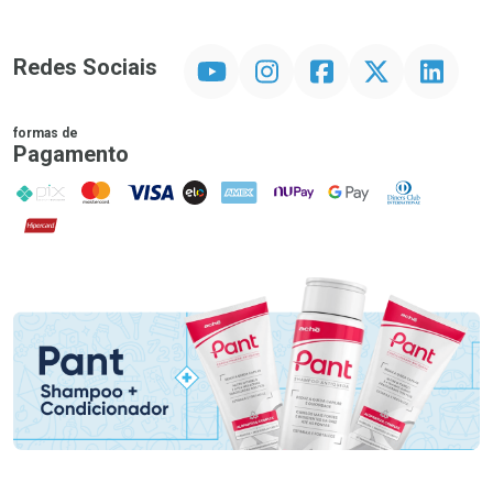
YouTube
Instagram
Facebook
Twitter
Linkedin
Redes Sociais
formas de
Pagamento
PIX
MasterCard
VISA
ELO
AMEX
NuPay
Google Pay
Diners Club
Hipercard
Promoção em Destaque