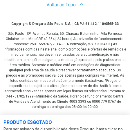
Voltar ao Topo
Copyright
Copyright © Drogaria São Paulo S.A. | CNPJ: 61.412.110/0565-33
São Paulo - SP: Avenida Renata, 60, Chácara Belenzinho - Vila Formosa
Gislaine Lima Meo CRF 40.354 | 24 horas| Autorização de funcionamento:
Processo: 2531.559767/2014-90 Autorização/MS: 7.31847.3 | As
informações contidas neste site, como promoções e ofertas de remédios e
medicamentos, não devem ser usadas para automedicação e não
substituem, em hipótese alguma, a medicação prescrita pelo profissional da
área médica. Somente o médico está em condições de diagnosticar
qualquer problema de saúde e prescrever o tratamento adequado. Os
preços e as promoções são válidos apenas para compras via internet. As
fotos contidas em nosso site são meramente ilustrativas. *Preços e
disponibilidade sujeitos a alterações no decorrer do dia. Antibióticos e
antimicrobianos vendas apenas em lojas físicas ou televendas. Portaria nº
344 - 01/02/1999 - Ministério da Saúde. Horário de funcionamento Central
de Vendas e Atendimento ao Cliente 4003 3393 ou 0800 779 8767 de
domingo a domingo das 08h00 às 20h00.
LGPD Aceite os Cookies
PRODUTO ESGOTADO
Para ser avisado da disponibilidade deste Produto, basta clicar no