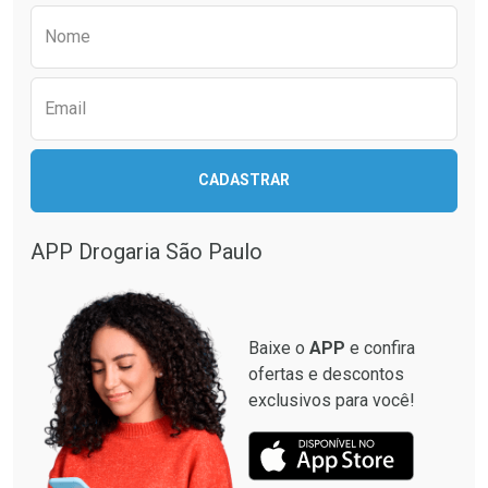
Comprar sem Desconto
Comprar sem Desconto
Preencha o formulário abaixo para receber 
Por R$ 45,14/cada
Por R$ 67,28/cada
Nome
Email
CADASTRAR
APP Drogaria São Paulo
Baixe o
APP
e confira
ofertas e descontos
exclusivos para você!