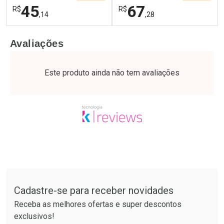
45
67
R$
R$
,14
,28
FECHAR
F
FECHAR
F
Avaliações
Laboratório
Laboratório
Por Menos
Por Menos
Este produto ainda não tem avaliações
Tudo sobre a Drogaria São Paulo
Cadastre-se para receber novidades
Ativar Desconto
Ativar Desconto
Receba as melhores ofertas e super descontos
Comprar sem Desconto
Comprar sem Desconto
exclusivos!
Por R$ 45,14/cada
Por R$ 67,28/cada