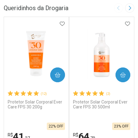
Queridinhos da Drogaria
Imagem A
Pró
ADICIONAR AOS FAVORITOS
ADIC
COMPRAR
COMPRAR
(12)
(2)
Protetor Solar Corporal Ever
Protetor Solar Corporal Ever
Care FPS 30 200g
Care FPS 30 500ml
22% OFF
23% OFF
41
64
R$
R$