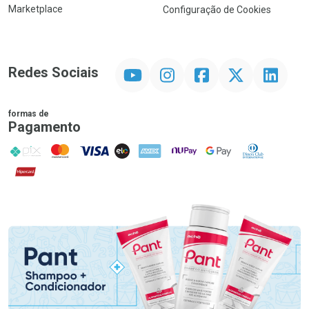
Marketplace
Configuração de Cookies
YouTube
Instagram
Facebook
Twitter
Linkedin
Redes Sociais
formas de
Pagamento
PIX
MasterCard
VISA
ELO
AMEX
NuPay
Google Pay
Diners Club
Hipercard
Promoção em Destaque