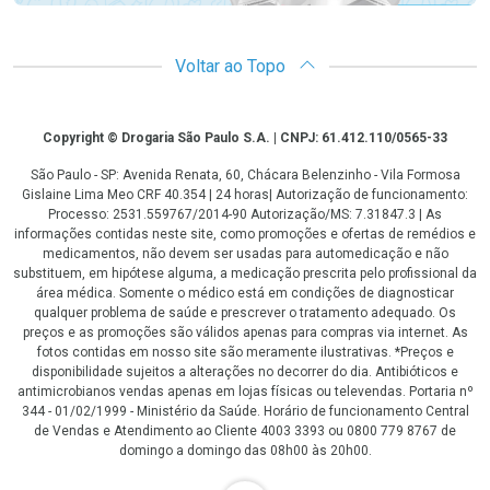
Voltar ao Topo
Copyright
Copyright © Drogaria São Paulo S.A. | CNPJ: 61.412.110/0565-33
São Paulo - SP: Avenida Renata, 60, Chácara Belenzinho - Vila Formosa
Gislaine Lima Meo CRF 40.354 | 24 horas| Autorização de funcionamento:
Processo: 2531.559767/2014-90 Autorização/MS: 7.31847.3 | As
informações contidas neste site, como promoções e ofertas de remédios e
medicamentos, não devem ser usadas para automedicação e não
substituem, em hipótese alguma, a medicação prescrita pelo profissional da
área médica. Somente o médico está em condições de diagnosticar
qualquer problema de saúde e prescrever o tratamento adequado. Os
preços e as promoções são válidos apenas para compras via internet. As
fotos contidas em nosso site são meramente ilustrativas. *Preços e
disponibilidade sujeitos a alterações no decorrer do dia. Antibióticos e
antimicrobianos vendas apenas em lojas físicas ou televendas. Portaria nº
344 - 01/02/1999 - Ministério da Saúde. Horário de funcionamento Central
de Vendas e Atendimento ao Cliente 4003 3393 ou 0800 779 8767 de
domingo a domingo das 08h00 às 20h00.