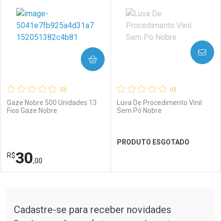
AVISE-ME
COMPRAR
(0)
(0)
Gaze Nobre 500 Unidades 13
Luva De Procedimento Vinil
Fios Gaze Nobre
Sem Pó Nobre
PRODUTO ESGOTADO
30
R$
,00
FECHAR
FECHAR
FEC
FEC
Tudo sobre a Drogaria São Paulo
Cadastre-se para receber novidades
Laboratório
Por Menos
Laboratório
Por Menos