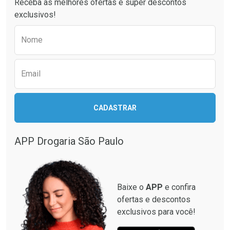
Receba as melhores ofertas e super descontos
exclusivos!
Preencha o formulário abaixo para receber 
Nome
Email
CADASTRAR
Ativar Desconto
Comprar sem Desconto
APP Drogaria São Paulo
Ver Desconto Convênio
Comprar sem Desconto
Por R$ 30,00/cada
Por R$ 30,00/cada
Baixe o
APP
e confira
ofertas e descontos
exclusivos para você!