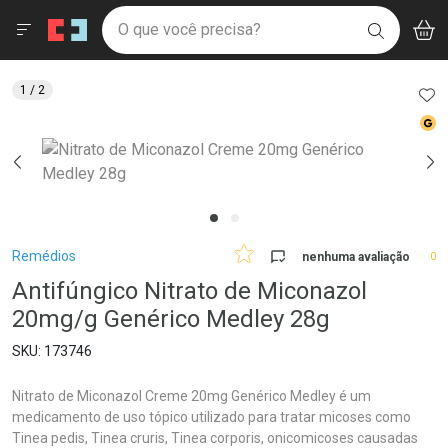
Drogaria São Paulo
Menu
Aces
Ir direto para a home
O que você precisa?
V
i
BUSCAR
Navegue pela página
Ir direto para o conteúdo
Faça a sua busca
Ir direto para a busca
Ir direto para a conta
AD
1
/ 2
Ir direto para a ajuda
Med
Ir direto para a notificações
Ir direto para o carrinho
Ir direto para o menu
Breadcrumb
Remédios
nenhuma avaliação
0
Antifúngico Nitrato de Miconazol
20mg/g Genérico Medley 28g
173746
Nitrato de Miconazol Creme 20mg Genérico Medley é um
medicamento de uso tópico utilizado para tratar micoses como
Tinea pedis, Tinea cruris, Tinea corporis, onicomicoses causadas