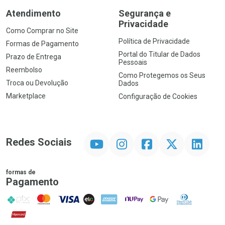
Atendimento
Segurança e
Privacidade
Como Comprar no Site
Política de Privacidade
Formas de Pagamento
Portal do Titular de Dados
Prazo de Entrega
Pessoais
Reembolso
Como Protegemos os Seus
Troca ou Devolução
Dados
Marketplace
Configuração de Cookies
YouTube
Instagram
Facebook
Twitter
Linkedin
Redes Sociais
formas de
Pagamento
PIX
MasterCard
VISA
ELO
AMEX
NuPay
Google Pay
Diners Club
Hipercard