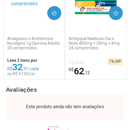
COMPRAR
COMPRAR
(500)
(138)
Analgésico e Antitérmico
Antigripal Naldecon Dia e
Ativar Desconto
Ativar Desconto
Novalgina 1g Dipirona Adulto
Noite 800mg + 20mg + 4mg
20 comprimidos
Comprar sem Desconto
24 comprimidos
Comprar sem Desconto
Por R$ 41,27/cada
Por R$ 37,25/cada
Comprar sem Desconto
Comprar sem Desconto
Leve 2 itens por
7% OFF
Por R$ 41,27/cada
Por R$ 37,25/cada
R$ 66,65
32
62
R$
,91/cada
R$
,12
ou R$ 47,02/un
FECHAR
F
FECHAR
F
Avaliações
Laboratório
Laboratório
Por Menos
Por Menos
Este produto ainda não tem avaliações