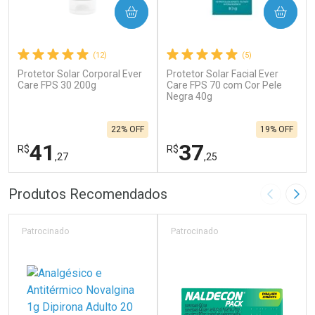
COMPRAR
COMPRAR
(12)
(5)
Protetor Solar Corporal Ever
Protetor Solar Facial Ever
Care FPS 30 200g
Care FPS 70 com Cor Pele
Negra 40g
22% OFF
19% OFF
41
37
R$
R$
,27
,25
FECHAR
F
FECHAR
F
Produtos Recomendados
Imagem A
Pró
Laboratório
Laboratório
Por Menos
Por Menos
Patrocinado
Patrocinado