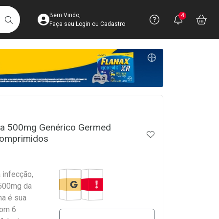
Acesse sua Conta
Precisa de 
Notific
Aces
Bem Vindo,
4
Você po
notifica
Vo
it
BUSCAR
Ver Recursos 
Faça seu Login ou Cadastro
Atendimento ao 
Central de Ajud
crumb
Televendas
4003-3393
da 500mg Genérico Germed
ADICIONAR AOS 
omprimidos
Medicamento Genérico
Tarja Vermelha
infecção,
 500mg da
a é sua
com 6