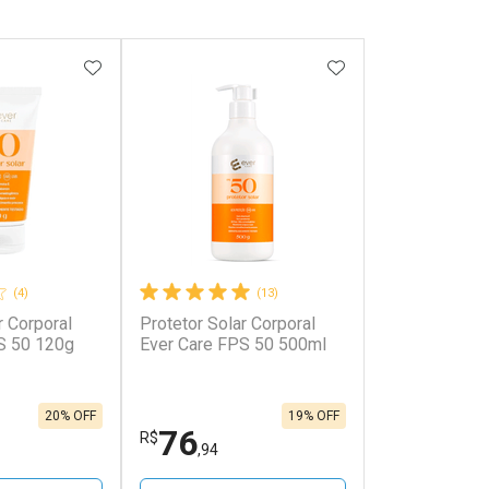
FAVORITOS
ADICIONAR AOS FAVORITOS
ADICIONAR AOS 
(4)
(13)
r Corporal
Protetor Solar Corporal
S 50 120g
Ever Care FPS 50 500ml
20% OFF
19% OFF
76
R$
,94