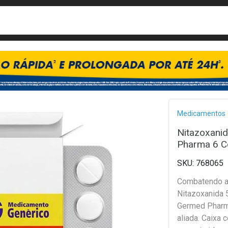
busca
isa?
Bread
Medicamentos
Nitazoxani
Pharma 6 C
768065
Combatendo a 
Nitazoxanida
Germed Pharm
aliada. Caixa 