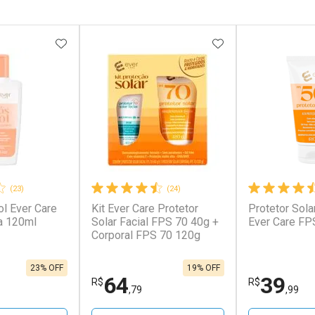
FAVORITOS
ADICIONAR AOS FAVORITOS
ADICIONAR AOS 
(23)
(24)
l Ever Care
Kit Ever Care Protetor
Protetor Sola
a 120ml
Solar Facial FPS 70 40g +
Ever Care FP
Corporal FPS 70 120g
23% OFF
19% OFF
64
39
R$
R$
,79
,99