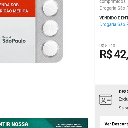
comprimidos. 
Drogaria São 
é prioridade.
Drogaria São 
R$ 59,10
R$ 42
DES
Excl
Saib
Ver Descont