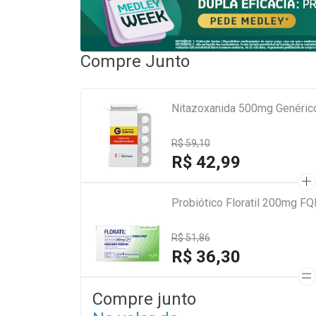
Compre Junto
Nitazoxanida 500mg Genéri
R$ 59,10
R$ 42,99
Probiótico Floratil 200mg F
R$ 51,86
R$ 36,30
Compre junto