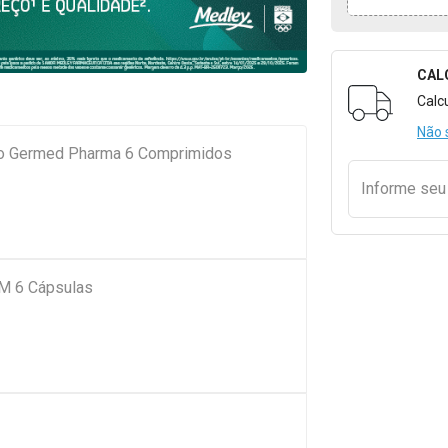
CAL
Formulári
Calc
Não 
co Germed Pharma 6 Comprimidos
Informe se
QM 6 Cápsulas