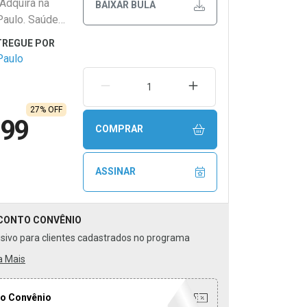
Adquira na
BAIXAR BULA
Paulo. Saúde
Paulo
REMOVER UMA UNIDADE
AUMENTAR UMA UNIDA
27% OFF
,99
COMPRAR
ASSINAR
CONTO
CONVÊNIO
usivo para clientes cadastrados no programa
a Mais
o Convênio