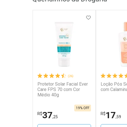
ADICIONAR AOS 
(26)
Protetor Solar Facial Ever
Loção Pós So
Care FPS 70 com Cor
com Calamin
Médio 40g
19% OFF
37
17
R$
R$
,25
,59