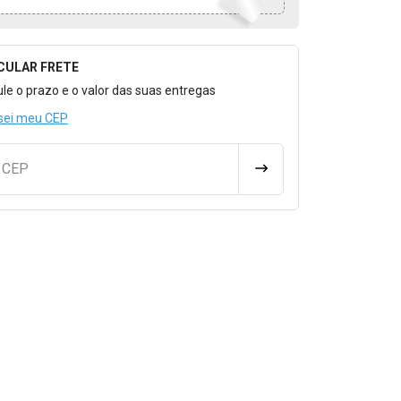
CULAR FRETE
o para Calcular o Frete
ule o prazo e o valor das suas entregas
sei meu CEP
u CEP
CALCULAR FRETE