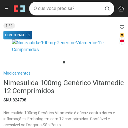
Drogaria São Paulo
Menu
Aces
Ir direto para a home
O que você precisa?
V
i
BUSCAR
Navegue pela página
Ir direto para o conteúdo
Faça a sua busca
Ir direto para a busca
Ir direto para a conta
AD
1
/ 1
Ir direto para a ajuda
Med
LEVE 3 PAGUE 2
Ir direto para a notificações
Tarj
Ir direto para o carrinho
Ir direto para o menu
Breadcrumb
Medicamentos
Nimesulida 100mg Genérico Vitamedic
12 Comprimidos
824798
Nimesulida 100mg Genérico Vitamedic é eficaz contra dores e
inflamações. Embalagem com 12 comprimidos. Confiável e
acessível na Drogaria São Paulo.