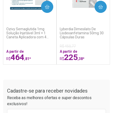
COMPRAR
COMPRAR
(0)
(0)
Ozivy Semaglutida 1mg
Lyberdia Dimesilato De
Ativar Desconto
Ativar Desconto
Solução Injetável 3ml + 1
Lisdexanfetamina 50mg 30
Caneta Aplicadora com 4
Comprar sem Desconto
Cápsulas Duras
Comprar sem Desconto
Agulhas
Por R$ 52,64/cada
Por R$ 37,25/cada
Comprar sem Desconto
Comprar sem Desconto
R$ 450,77
Por R$ 52,64/cada
Por R$ 37,25/cada
A partir de
A partir de
464
225
R$
,81*
R$
,38*
FECHAR
F
FECHAR
F
Tudo sobre a Drogaria São Paulo
Laboratório
Laboratório
Por Menos
Por Menos
Cadastre-se para receber novidades
Receba as melhores ofertas e super descontos
exclusivos!
Preencha o formulário abaixo para receber 