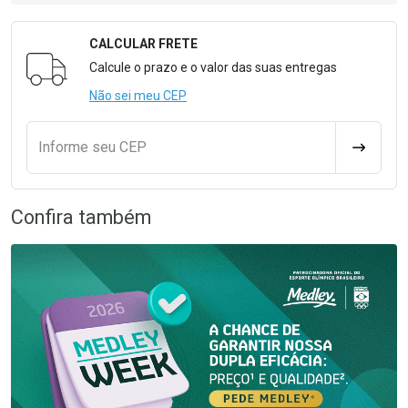
CALCULAR FRETE
Formulário para Calcular o Frete
Calcule o prazo e o valor das suas entregas
Não sei meu CEP
Informe seu CEP
CALCULA
Confira também