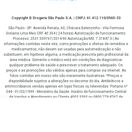
Copyright
Copyright © Drogaria São Paulo S.A. | CNPJ: 61.412.110/0565-33
São Paulo - SP: Avenida Renata, 60, Chácara Belenzinho - Vila Formosa
Gislaine Lima Meo CRF 40.354 | 24 horas| Autorização de funcionamento:
Processo: 2531.559767/2014-90 Autorização/MS: 7.31847.3 | As
informações contidas neste site, como promoções e ofertas de remédios e
medicamentos, não devem ser usadas para automedicação e não
substituem, em hipótese alguma, a medicação prescrita pelo profissional da
área médica. Somente o médico está em condições de diagnosticar
qualquer problema de saúde e prescrever o tratamento adequado. Os
preços e as promoções são válidos apenas para compras via internet. As
fotos contidas em nosso site são meramente ilustrativas. *Preços e
disponibilidade sujeitos a alterações no decorrer do dia. Antibióticos e
antimicrobianos vendas apenas em lojas físicas ou televendas. Portaria nº
344 - 01/02/1999 - Ministério da Saúde. Horário de funcionamento Central
de Vendas e Atendimento ao Cliente 4003 3393 ou 0800 779 8767 de
domingo a domingo das 08h00 às 20h00.
Leve 3 itens por
LGPD Aceite os Cookies
COMPRAR
R$
6
,39
/cada