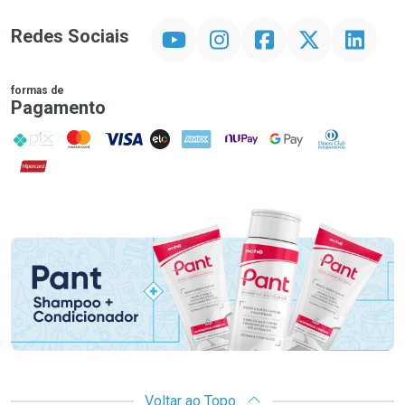
YouTube
Instagram
Facebook
Twitter
Linkedin
Redes Sociais
formas de
Pagamento
PIX
MasterCard
VISA
ELO
AMEX
NuPay
Google Pay
Diners Club
Hipercard
Promoção em Destaque
Voltar ao Topo