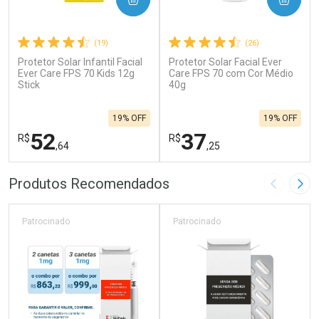
(19)
(26)
Protetor Solar Infantil Facial
Protetor Solar Facial Ever
Ever Care FPS 70 Kids 12g
Care FPS 70 com Cor Médio
Stick
40g
19% OFF
19% OFF
52
37
R$
R$
,64
,25
FECHAR
F
FECHAR
F
Produtos Recomendados
Imagem A
Pró
Laboratório
Laboratório
Por Menos
Por Menos
Patrocinado
Patrocinado