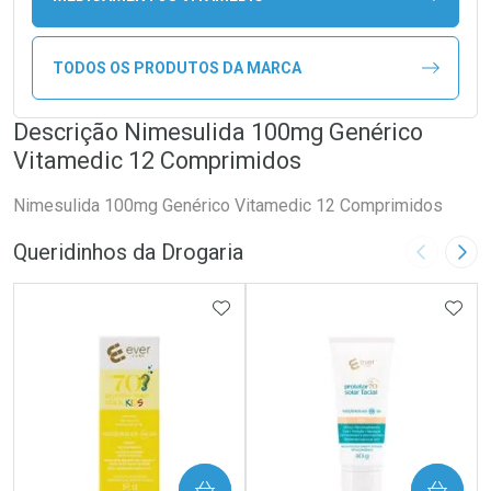
TODOS OS PRODUTOS DA MARCA
Descrição Nimesulida 100mg Genérico
Vitamedic 12 Comprimidos
Nimesulida 100mg Genérico Vitamedic 12 Comprimidos
Queridinhos da Drogaria
Imagem A
Pró
ADICIONAR AOS FAVORITOS
ADIC
COMPRAR
COMPRAR