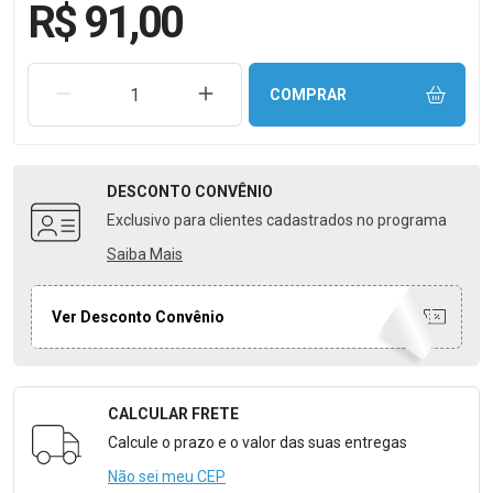
R$ 91,00
REMOVER UMA UNIDADE
AUMENTAR UMA UNIDADE
COMPRAR
DESCONTO
CONVÊNIO
Exclusivo para clientes cadastrados no programa
Saiba Mais
Ver Desconto Convênio
CALCULAR FRETE
Formulário para Calcular o Frete
Calcule o prazo e o valor das suas entregas
Não sei meu CEP