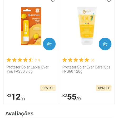
COMPRAR
COMPRAR
(15)
(2)
Protetor Solar Labial Ever
Protetor Solar Ever Care Kids
You FPS30 3,6g
FPS60 120g
32% OFF
18% OFF
12
55
R$
R$
,99
,99
FECHAR
F
FECHAR
F
Avaliações