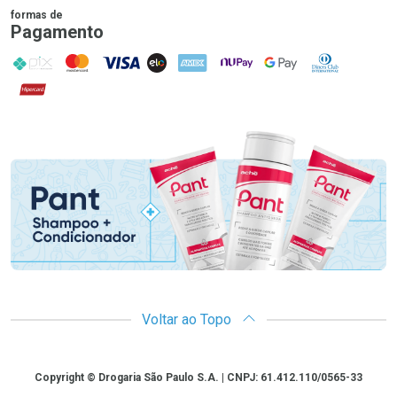
formas de
Pagamento
PIX
MasterCard
VISA
ELO
AMEX
NuPay
Google Pay
Diners Club
Hipercard
Promoção em Destaque
Voltar ao Topo
Copyright
Copyright © Drogaria São Paulo S.A. | CNPJ: 61.412.110/0565-33