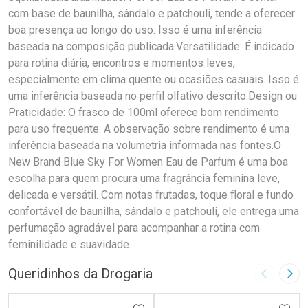
com base de baunilha, sândalo e patchouli, tende a oferecer
boa presença ao longo do uso. Isso é uma inferência
baseada na composição publicada.Versatilidade: É indicado
para rotina diária, encontros e momentos leves,
especialmente em clima quente ou ocasiões casuais. Isso é
uma inferência baseada no perfil olfativo descrito.Design ou
Praticidade: O frasco de 100ml oferece bom rendimento
para uso frequente. A observação sobre rendimento é uma
inferência baseada na volumetria informada nas fontes.O
New Brand Blue Sky For Women Eau de Parfum é uma boa
escolha para quem procura uma fragrância feminina leve,
delicada e versátil. Com notas frutadas, toque floral e fundo
confortável de baunilha, sândalo e patchouli, ele entrega uma
perfumação agradável para acompanhar a rotina com
feminilidade e suavidade.
Queridinhos da Drogaria
Imagem A
Pró
ADICIONAR AOS FAVORITOS
ADIC