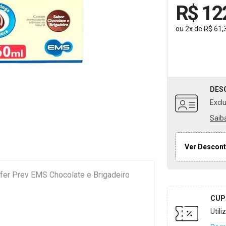
R$ 12
ou
2
x
de
R$ 61,
DES
Excl
Saib
Ver Descont
fer Prev EMS Chocolate e Brigadeiro
CUP
Util