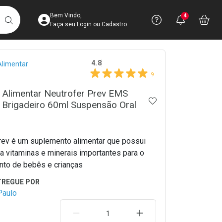
Acesse sua Conta
Precisa de 
Notific
Aces
Bem Vindo,
4
Você po
notifica
Vo
it
BUSCAR
Ver Recursos 
Faça seu Login ou Cadastro
crumb
4.8
limentar
Atendimento ao 
9
Central de Ajud
 Alimentar Neutrofer Prev EMS
ADICIONAR AOS 
 Brigadeiro 60ml Suspensão Oral
Televendas
4003-3393
rev é um suplemento alimentar que possui
a vitaminas e minerais importantes para o
to de bebês e crianças
Paulo
REMOVER UMA UNIDADE
AUMENTAR UMA UNIDA