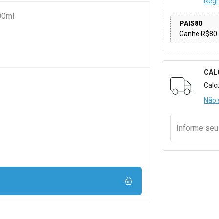
Regr
00ml
PAIS80
Ganhe R$80 
CAL
Formulári
Calc
Não 
Informe se