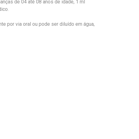
ianças de 04 até 08 anos de idade, 1 ml
ico.
e por via oral ou pode ser diluído em água,