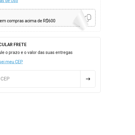
as de Uso
em compras acima de R$600
CULAR FRETE
o para Calcular o Frete
ule o prazo e o valor das suas entregas
sei meu CEP
u CEP
CALCULAR FRETE