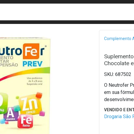
busca
isa?
Bread
Complemento A
Suplemento
Chocolate e
687502
O Neutrofer P
em sua fórmul
desenvolvimen
Drogaria São 