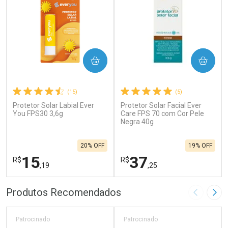
COMPRAR
COMPRAR
(15)
(5)
Protetor Solar Labial Ever
Protetor Solar Facial Ever
You FPS30 3,6g
Care FPS 70 com Cor Pele
Negra 40g
20% OFF
19% OFF
15
37
R$
R$
,19
,25
FECHAR
F
FECHAR
F
Produtos Recomendados
Imagem A
Pró
Laboratório
Laboratório
Por Menos
Por Menos
Patrocinado
Patrocinado