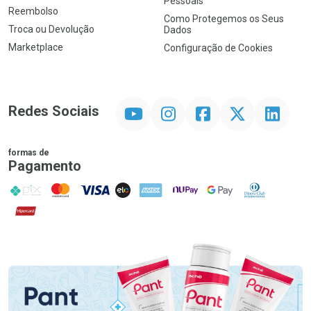
Pessoais
Reembolso
Como Protegemos os Seus
Troca ou Devolução
Dados
Marketplace
Configuração de Cookies
YouTube
Instagram
Facebook
Twitter
Linkedin
Redes Sociais
formas de
Pagamento
PIX
MasterCard
VISA
ELO
AMEX
NuPay
Google Pay
Diners Club
Hipercard
Promoção em Destaque