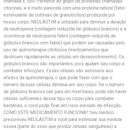
chamada E. coli. Pertence ao grupo de proteínas chamadas
citocinas, e é muito parecida com uma proteína natural (fator
estimulante de colônias de granulócitos) produzida por
nosso corpo. NEULASTIM é utilizado para diminuir a duração
da neutropenia (contagem reduzida de glóbulos brancos) e a
ocorrência de neutropenia febril (contagem reduzida de
glóbulos brancos com febre) que podem ser causadas pelo
uso de quimioterapia citotóxica (medicamentos que
destroem rapidamente as células em desenvolvimento). Os
glóbulos brancos são importantes, pois ajudam seu corpo a
combater infecções. Essas células são sensíveis aos
efeitos da quimioterapia, o que pode fazer com que o
número dessas células diminua em seu corpo. Se o número
de glóbulos brancos cair para um nível baixo, pode não haver
células suficientes desse tipo no corpo para combater
bactérias, e você pode ficar em risco elevado de infecção.
COMO ESTE MEDICAMENTO FUNCIONA? Seu médico
prescreveu NEULASTIM a você para estimular sua medula
óssea (parte do osso que produz células sanguíneas) a