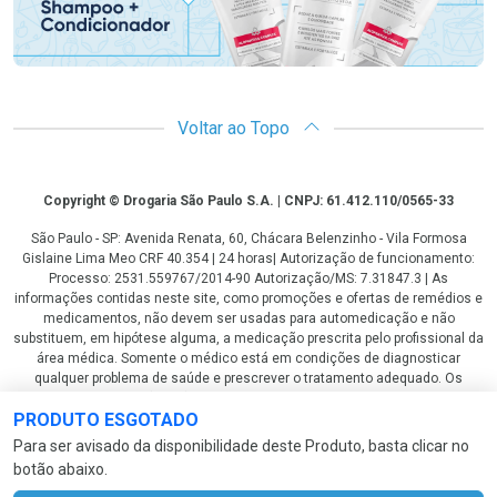
Voltar ao Topo
Copyright
Copyright © Drogaria São Paulo S.A. | CNPJ: 61.412.110/0565-33
São Paulo - SP: Avenida Renata, 60, Chácara Belenzinho - Vila Formosa
Gislaine Lima Meo CRF 40.354 | 24 horas| Autorização de funcionamento:
Processo: 2531.559767/2014-90 Autorização/MS: 7.31847.3 | As
informações contidas neste site, como promoções e ofertas de remédios e
medicamentos, não devem ser usadas para automedicação e não
substituem, em hipótese alguma, a medicação prescrita pelo profissional da
área médica. Somente o médico está em condições de diagnosticar
qualquer problema de saúde e prescrever o tratamento adequado. Os
preços e as promoções são válidos apenas para compras via internet. As
PRODUTO ESGOTADO
fotos contidas em nosso site são meramente ilustrativas. *Preços e
disponibilidade sujeitos a alterações no decorrer do dia. Antibióticos e
Para ser avisado da disponibilidade deste Produto, basta clicar no
antimicrobianos vendas apenas em lojas físicas ou televendas. Portaria nº
botão abaixo.
344 - 01/02/1999 - Ministério da Saúde. Horário de funcionamento Central