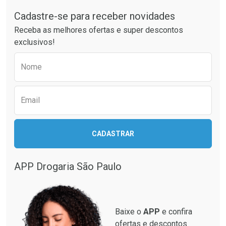
Laboratório
Laboratório
Por Menos
Por Menos
Cadastre-se para receber novidades
Receba as melhores ofertas e super descontos
exclusivos!
Preencha o formulário abaixo para receber 
Nome
Email
Ativar Desconto
CADASTRAR
Ativar Desconto
Comprar sem Desconto
Comprar sem Desconto
Por R$ 664,02/cada
Por R$ 294,88/cada
APP Drogaria São Paulo
Comprar sem Desconto
Comprar sem Desconto
Por R$ 664,02/cada
Por R$ 294,88/cada
Baixe o
APP
e confira
ofertas e descontos