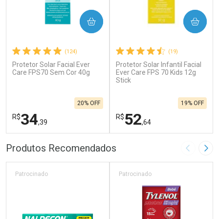
COMPRAR
COMPRAR
(124)
(19)
Protetor Solar Facial Ever
Protetor Solar Infantil Facial
Care FPS70 Sem Cor 40g
Ever Care FPS 70 Kids 12g
Stick
20% OFF
19% OFF
34
52
R$
R$
,39
,64
FECHAR
F
FECHAR
F
Produtos Recomendados
Imagem A
Pró
Laboratório
Laboratório
Por Menos
Por Menos
Patrocinado
Patrocinado