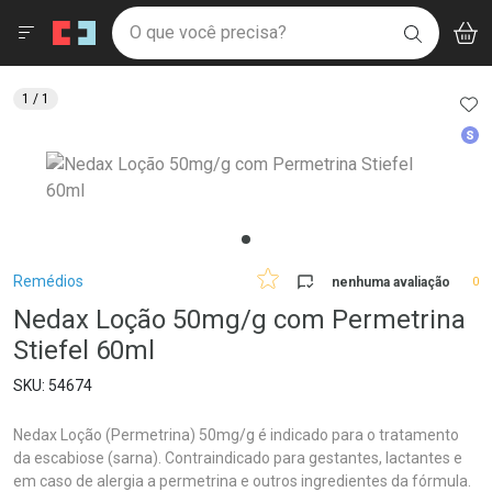
Drogaria São Paulo
Menu
Aces
Ir direto para a home
O que você precisa?
V
i
BUSCAR
Navegue pela página
Ir direto para o conteúdo
Faça a sua busca
Ir direto para a busca
Ir direto para a conta
AD
1
/ 1
Ir direto para a ajuda
Med
Ir direto para a notificações
Ir direto para o carrinho
Ir direto para o menu
Breadcrumb
Remédios
nenhuma avaliação
0
Nedax Loção 50mg/g com Permetrina
Stiefel 60ml
54674
Nedax Loção (Permetrina) 50mg/g é indicado para o tratamento
da escabiose (sarna). Contraindicado para gestantes, lactantes e
em caso de alergia a permetrina e outros ingredientes da fórmula.