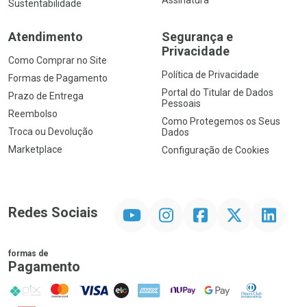
Assinatura
Sustentabilidade
Atendimento
Segurança e
Privacidade
Como Comprar no Site
Política de Privacidade
Formas de Pagamento
Portal do Titular de Dados
Prazo de Entrega
Pessoais
Reembolso
Como Protegemos os Seus
Troca ou Devolução
Dados
Marketplace
Configuração de Cookies
YouTube
Instagram
Facebook
Twitter
Linkedin
Redes Sociais
formas de
Pagamento
PIX
MasterCard
VISA
ELO
AMEX
NuPay
Google Pay
Diners Club