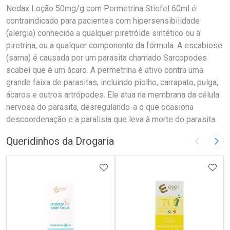
Nedax Loção 50mg/g com Permetrina Stiefel 60ml é
contraindicado para pacientes com hipersensibilidade
(alergia) conhecida a qualquer piretróide sintético ou à
piretrina, ou a qualquer componente da fórmula. A escabiose
(sarna) é causada por um parasita chamado Sarcopodes
scabei que é um ácaro. A permetrina é ativo contra uma
grande faixa de parasitas, incluindo piolho, carrapato, pulga,
ácaros e outros artrópodes. Ele atua na membrana da célula
nervosa do parasita, desregulando-a o que ocasiona
descoordenação e a paralisia que leva à morte do parasita.
Queridinhos da Drogaria
Imagem A
Pró
ADICIONAR AOS FAVORITOS
ADIC