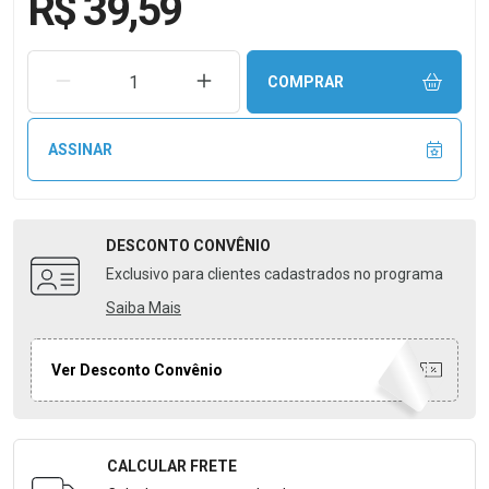
R$ 39,59
REMOVER UMA UNIDADE
AUMENTAR UMA UNIDADE
COMPRAR
ASSINAR
DESCONTO
CONVÊNIO
Exclusivo para clientes cadastrados no programa
Saiba Mais
Ver Desconto Convênio
CALCULAR FRETE
Formulário para Calcular o Frete