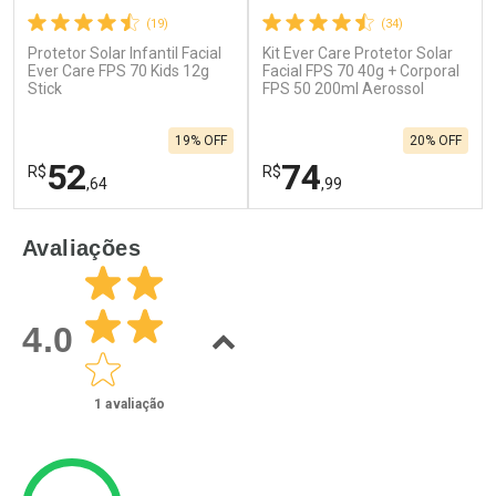
(19)
(34)
Protetor Solar Infantil Facial
Kit Ever Care Protetor Solar
Ever Care FPS 70 Kids 12g
Facial FPS 70 40g + Corporal
Stick
FPS 50 200ml Aerossol
19% OFF
20% OFF
52
74
R$
R$
,64
,99
FECHAR
F
FECHAR
F
Avaliações
Laboratório
Laboratório
Por Menos
Por Menos
4.0
1
avaliação