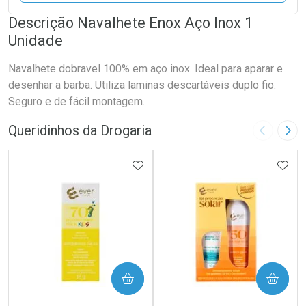
Descrição Navalhete Enox Aço Inox 1
Unidade
Navalhete dobravel 100% em aço inox. Ideal para aparar e
desenhar a barba. Utiliza laminas descartáveis duplo fio.
Seguro e de fácil montagem.
Queridinhos da Drogaria
Imagem A
Pró
ADICIONAR AOS FAVORITOS
ADIC
COMPRAR
COMPRAR