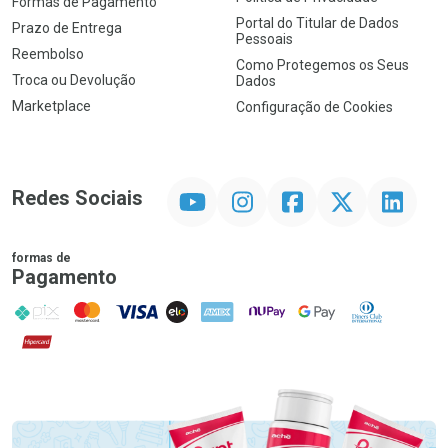
Formas de Pagamento
Portal do Titular de Dados
Prazo de Entrega
Pessoais
Reembolso
Como Protegemos os Seus
Troca ou Devolução
Dados
Marketplace
Configuração de Cookies
YouTube
Instagram
Facebook
Twitter
Linkedin
Redes Sociais
formas de
Pagamento
PIX
MasterCard
VISA
ELO
AMEX
NuPay
Google Pay
Diners Club
Hipercard
Promoção em Destaque