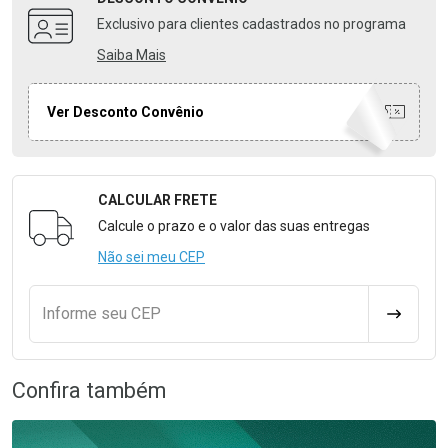
Exclusivo para clientes cadastrados no programa
Saiba Mais
Ver Desconto Convênio
CALCULAR FRETE
Formulário para Calcular o Frete
Calcule o prazo e o valor das suas entregas
Não sei meu CEP
Informe seu CEP
CALCULA
Confira também