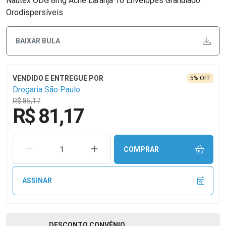
Nautex ODG 8mg Aché Laranja 10 Envelopes Granulado
Orodispersíveis
BAIXAR BULA
5% OFF
Drogaria São Paulo
R$ 85,17
R$ 81,17
REMOVER UMA UNIDADE
AUMENTAR UMA UNIDADE
COMPRAR
ASSINAR
DESCONTO
CONVÊNIO