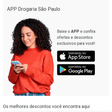
Comprar sem Desconto
Comprar sem Desconto
Por R$ 664,02/cada
Por R$ 19,98/cada
APP Drogaria São Paulo
Comprar sem Desconto
Comprar sem Desconto
Por R$ 664,02/cada
Por R$ 19,98/cada
Baixe o
APP
e confira
ofertas e descontos
exclusivos para você!
Os melhores descontos você encontra aqui