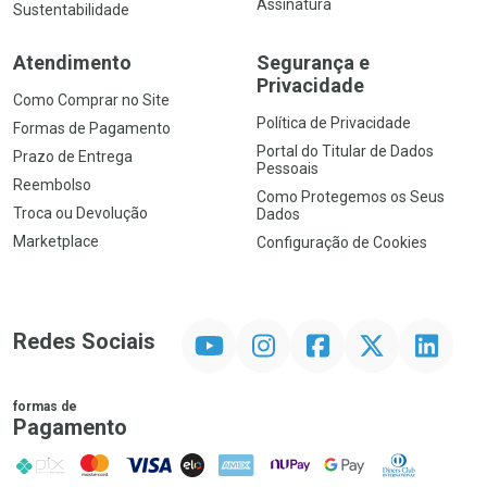
Assinatura
Sustentabilidade
Atendimento
Segurança e
Privacidade
Como Comprar no Site
Política de Privacidade
Formas de Pagamento
Portal do Titular de Dados
Prazo de Entrega
Pessoais
Reembolso
Como Protegemos os Seus
Troca ou Devolução
Dados
Marketplace
Configuração de Cookies
YouTube
Instagram
Facebook
Twitter
Linkedin
Redes Sociais
formas de
Pagamento
PIX
MasterCard
VISA
ELO
AMEX
NuPay
Google Pay
Diners Club