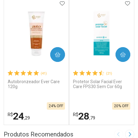
ADICIONAR AOS FAVORITOS
ADIC
COMPRAR
COMPRAR
(41)
(21)
Autobronzeador Ever Care
Protetor Solar Facial Ever
120g
Care FPS30 Sem Cor 60g
24% OFF
20% OFF
24
28
R$
R$
,29
,79
FECHAR
F
FECHAR
F
Produtos Recomendados
Imagem A
Pró