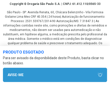
Copyright
Copyright © Drogaria São Paulo S.A. | CNPJ: 61.412.110/0565-33
São Paulo - SP: Avenida Renata, 60, Chácara Belenzinho - Vila Formosa
Gislaine Lima Meo CRF 40.354 | 24 horas| Autorização de funcionamento:
Processo: 2531.559767/2014-90 Autorização/MS: 7.31847.3 | As
informações contidas neste site, como promoções e ofertas de remédios e
medicamentos, não devem ser usadas para automedicação e não
substituem, em hipótese alguma, a medicação prescrita pelo profissional da
área médica. Somente o médico está em condições de diagnosticar
qualquer problema de saúde e prescrever o tratamento adequado. Os
preços e as promoções são válidos apenas para compras via internet. As
PRODUTO ESGOTADO
fotos contidas em nosso site são meramente ilustrativas. *Preços e
disponibilidade sujeitos a alterações no decorrer do dia. Antibióticos e
Para ser avisado da disponibilidade deste Produto, basta clicar no
antimicrobianos vendas apenas em lojas físicas ou televendas. Portaria nº
botão abaixo.
344 - 01/02/1999 - Ministério da Saúde. Horário de funcionamento Central
de Vendas e Atendimento ao Cliente 4003 3393 ou 0800 779 8767 de
domingo a domingo das 08h00 às 20h00.
AVISE-ME
LGPD Aceite os Cookies