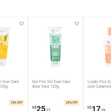
FAVORITOS
ADICIONAR AOS FAVORITOS
ADICIONAR AOS 
r Ever Care
Gel Pós Sol Ever Care
Loção Pós So
120g
Aloe Vera 120g
com Calamin
18% OFF
20% OFF
25
17
R$
R$
,27
,59