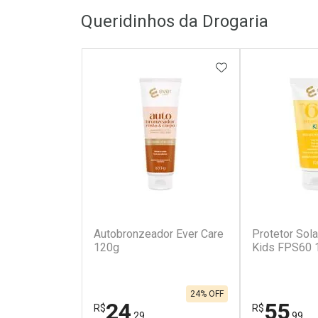
Queridinhos da Drogaria
ADICIONAR AOS 
Autobronzeador Ever Care
Protetor Sola
120g
Kids FPS60 
24% OFF
24
55
R$
R$
,29
,99