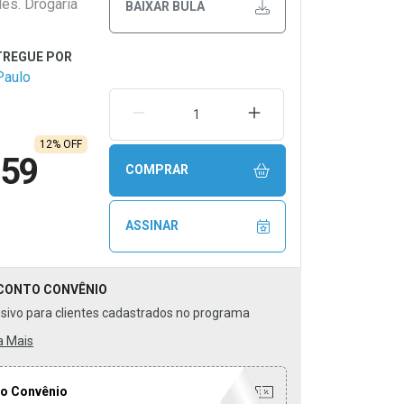
es. Drogaria
BAIXAR BULA
Paulo
REMOVER UMA UNIDADE
AUMENTAR UMA UNIDA
12% OFF
,59
COMPRAR
ASSINAR
CONTO
CONVÊNIO
usivo para clientes cadastrados no programa
a Mais
o Convênio