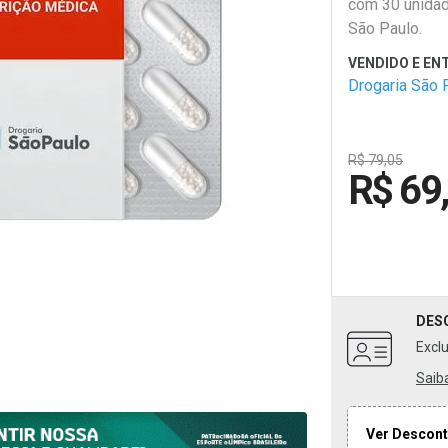
com 30 unidad
São Paulo.
Drogaria São 
R$ 79,05
R$ 69
DES
Excl
Saib
Ver Descont