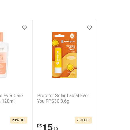
FAVORITOS
ADICIONAR AOS FAVORITOS
ADICIONAR AOS 
l Ever Care
Protetor Solar Labial Ever
a 120ml
You FPS30 3,6g
23% OFF
20% OFF
15
R$
,19