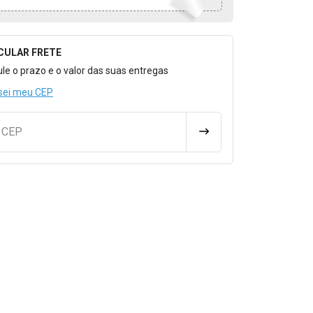
CULAR FRETE
o para Calcular o Frete
ule o prazo e o valor das suas entregas
sei meu CEP
u CEP
CALCULAR FRETE