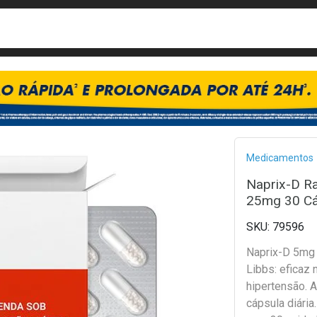
busca
isa?
Bread
Medicamentos
Naprix-D Ra
25mg 30 Cá
79596
Naprix-D 5mg
Libbs: eficaz 
hipertensão. 
cápsula diári