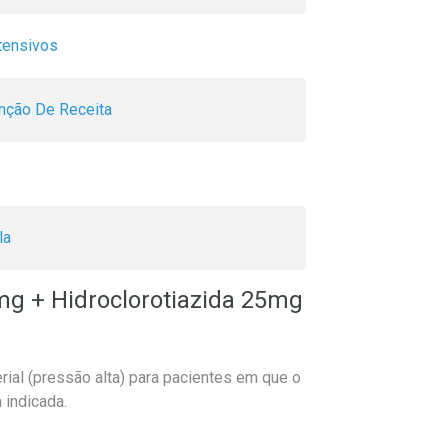
rtensivos
nção De Receita
la
mg + Hidroclorotiazida 25mg
erial (pressão alta) para pacientes em que o
 indicada.