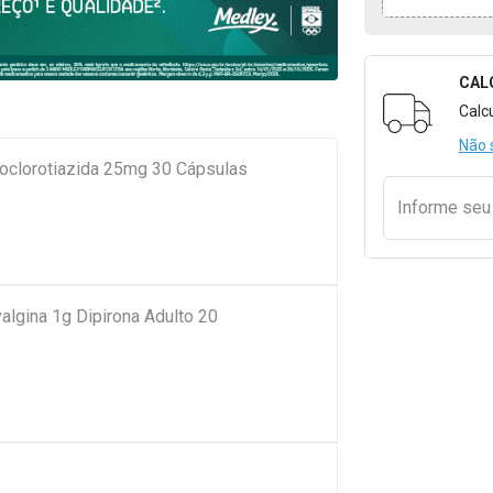
CAL
Formulári
Calc
Não 
roclorotiazida 25mg 30 Cápsulas
Informe se
algina 1g Dipirona Adulto 20