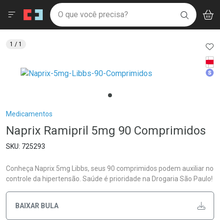
Drogaria São Paulo
Menu
Aces
Ir direto para a home
O que você precisa?
V
i
BUSCAR
Navegue pela página
Ir direto para o conteúdo
Faça a sua busca
Ir direto para a busca
Ir direto para a conta
AD
1
/ 1
Ir direto para a ajuda
Tarj
Ir direto para a notificações
Med
Ir direto para o carrinho
Ir direto para o menu
Breadcrumb
Medicamentos
Naprix Ramipril 5mg 90 Comprimidos
725293
Conheça Naprix 5mg Libbs, seus 90 comprimidos podem auxiliar no
controle da hipertensão. Saúde é prioridade na Drogaria São Paulo!
BAIXAR BULA