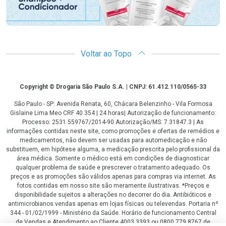
Voltar ao Topo
Copyright
Copyright © Drogaria São Paulo S.A. | CNPJ: 61.412.110/0565-33
São Paulo - SP: Avenida Renata, 60, Chácara Belenzinho - Vila Formosa
Gislaine Lima Meo CRF 40.354 | 24 horas| Autorização de funcionamento:
Processo: 2531.559767/2014-90 Autorização/MS: 7.31847.3 | As
informações contidas neste site, como promoções e ofertas de remédios e
medicamentos, não devem ser usadas para automedicação e não
substituem, em hipótese alguma, a medicação prescrita pelo profissional da
área médica. Somente o médico está em condições de diagnosticar
qualquer problema de saúde e prescrever o tratamento adequado. Os
preços e as promoções são válidos apenas para compras via internet. As
fotos contidas em nosso site são meramente ilustrativas. *Preços e
disponibilidade sujeitos a alterações no decorrer do dia. Antibióticos e
antimicrobianos vendas apenas em lojas físicas ou televendas. Portaria nº
344 - 01/02/1999 - Ministério da Saúde. Horário de funcionamento Central
de Vendas e Atendimento ao Cliente 4003 3393 ou 0800 779 8767 de