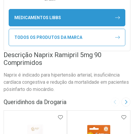
MEDICAMENTOS LIBBS
TODOS OS PRODUTOS DA MARCA
Descrição Naprix Ramipril 5mg 90
Comprimidos
Naprix é indicado para hipertensão arterial, insuficiência
cardíaca congestiva e redução da mortalidade em pacientes
pósinfarto do miocárdio.
Queridinhos da Drogaria
Imagem A
Pró
ADICIONAR AOS FAVORITOS
ADIC