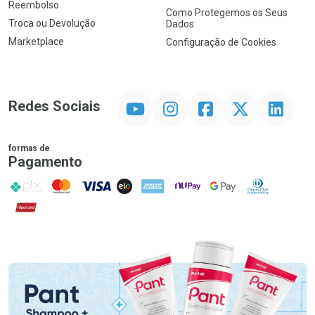
Reembolso
Como Protegemos os Seus
Troca ou Devolução
Dados
Marketplace
Configuração de Cookies
YouTube
Instagram
Facebook
Twitter
Linkedin
Redes Sociais
formas de
Pagamento
PIX
MasterCard
VISA
ELO
AMEX
NuPay
Google Pay
Diners Club
Hipercard
Promoção em Destaque