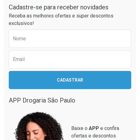
Laboratório
Laboratório
Por Menos
Por Menos
Cadastre-se para receber novidades
Receba as melhores ofertas e super descontos
exclusivos!
Preencha o formulário abaixo para receber 
Nome
Email
Ativar Desconto
CADASTRAR
Ativar Desconto
Comprar sem Desconto
Comprar sem Desconto
Por R$ 664,02/cada
Por R$ 130,95/cada
APP Drogaria São Paulo
Comprar sem Desconto
Comprar sem Desconto
Por R$ 664,02/cada
Por R$ 130,95/cada
Baixe o
APP
e confira
ofertas e descontos