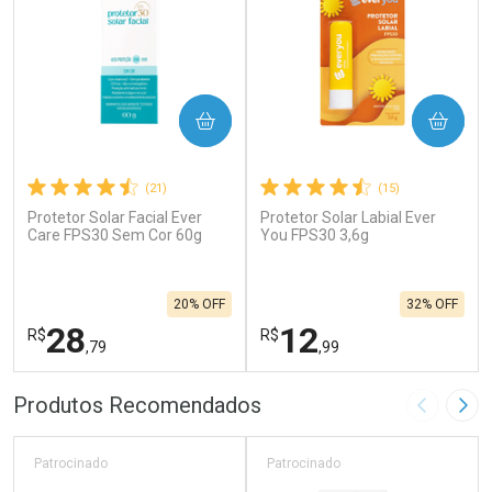
COMPRAR
COMPRAR
(21)
(15)
Protetor Solar Facial Ever
Protetor Solar Labial Ever
Care FPS30 Sem Cor 60g
You FPS30 3,6g
20% OFF
32% OFF
28
12
R$
R$
,79
,99
FECHAR
F
FECHAR
F
Produtos Recomendados
Imagem A
Pró
Laboratório
Laboratório
Por Menos
Por Menos
Patrocinado
Patrocinado