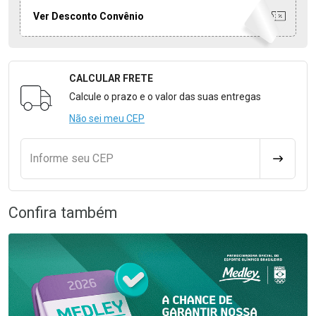
Ver Desconto Convênio
CALCULAR FRETE
Formulário para Calcular o Frete
Calcule o prazo e o valor das suas entregas
Não sei meu CEP
Informe seu CEP
CALCULA
Confira também