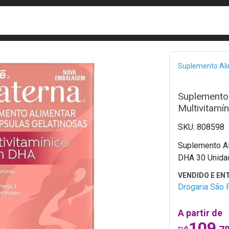
busca
isa?
Bread
Suplemento Al
Suplemento
Multivitam
808598
Suplemento Al
DHA 30 Unida
Drogaria São 
A partir de
109