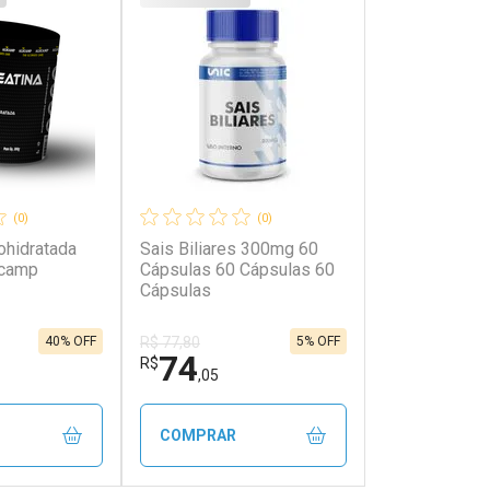
(0)
(0)
ohidratada
Sais Biliares 300mg 60
icamp
Cápsulas 60 Cápsulas 60
Cápsulas
40% OFF
5% OFF
R$ 77,80
74
R$
,05
COMPRAR