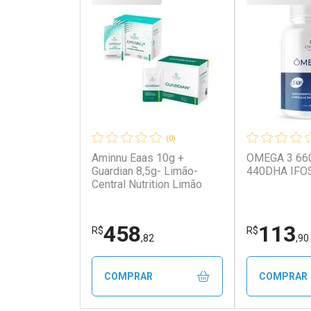
(0)
Aminnu Eaas 10g +
OMEGA 3 66
Guardian 8,5g- Limão-
440DHA IFOS
Central Nutrition Limão
458
113
R$
R$
,82
,90
COMPRAR
COMPRAR