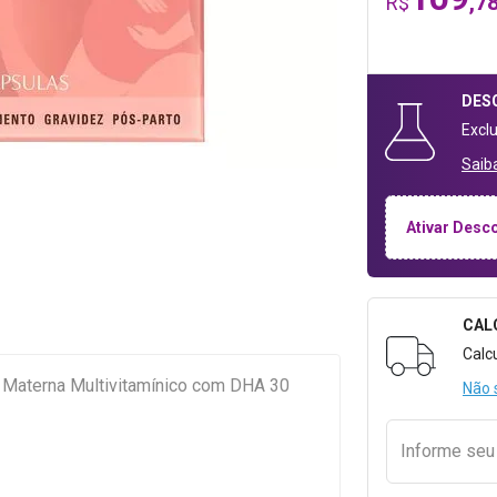
,7
R$
DES
Excl
Saib
Ativar Desc
CAL
Formulári
Calc
 Materna Multivitamínico com DHA 30
Não 
Informe se