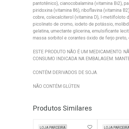
pantotênico), cianocobalamina (vitamina Bi2), pal
piridoxina (vitamina 86), riboflavina (vitamina B2)
cobre, colecalciterol (vitamina D), l-metilfoloto 
picolinato de cromo, iodeto de potássio, molibda
gelatina, umectante glicerina, emulsificante lec
massa sorbitol e corantes óxido de ferjo preto, 
ESTE PRODUTO NÃO É UM MEDICAMENTO. N
CONSUMO INDICADA NA EMBALAGEM. MANTE
CONTÉM DERIVADOS DE SOJA.
NÃO CONTÉM GLÚTEN
Produtos Similares
ADICIONAR AOS 
LOJA PARCEIRA
LOJA PARCEIR