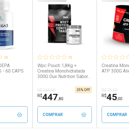
(0)
(0)
0EPA
Wpc Pouch 1,8Kg +
Creatina Mon
 - 60 CAPS
Creatina Monohidratada
ATP 300G Al
300G Dux Nutrition Sabor
Cookies + Creatina
Monohidratada 300G
25% OFF
R$ 599,80
R$ 75,00
447
45
R$
R$
,80
,00
COMPRAR
COMPRAR