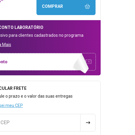
8*
COMPRAR
CONTO
LABORATÓRIO
usivo para clientes cadastrados no programa
a Mais
onto
CULAR FRETE
o para Calcular o Frete
ule o prazo e o valor das suas entregas
sei meu CEP
u CEP
CALCULAR FRETE