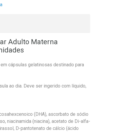
ca
ar Adulto Materna
nidades
 em cápsulas gelatinosas destinado para
ula ao dia. Deve ser ingerido com líquido,
ocosahexcenoico (DHA), ascorbato de sódio
so, niacinamida (niacina), acetato de Di-alfa-
girassol, D-pantotenato de cálcio (ácido