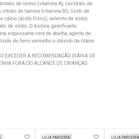
mitato de retinol (vitamina A), cloridrato de
, nitrato de tiamina (vitamina BI), óxido de
de cálcio (ácido fólico), selenito de sódio,
to de sódio, D-biotina, geleificante
itina, espessante cera de abelha, agente de
óxido de ferro vermelho e dióxido de titânio.
ÃO EXCEDER A RECOMENDAÇÃO DIÁRIA DE
NHA FORA DO ALCANCE DE CRIANÇAS.
FAVORITOS
ADICIONAR AOS FAVORITOS
ADICIONAR AOS 
A
LOJA PARCEIRA
LOJA PARCEIRA