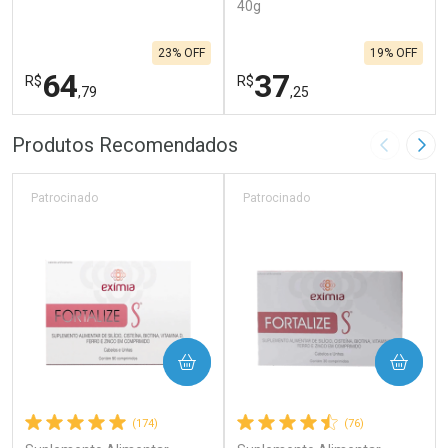
40g
23% OFF
19% OFF
64
37
R$
R$
,79
,25
FECHAR
F
FECHAR
F
Produtos Recomendados
Imagem A
Pró
Laboratório
Laboratório
Por Menos
Por Menos
Patrocinado
Patrocinado
COMPRAR
COMPRAR
(174)
(76)