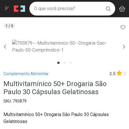
Drogaria São Paulo
Menu
Aces
Ir direto para a home
O que você precisa?
V
i
BUSCAR
Navegue pela página
Ir direto para o conteúdo
Faça a sua busca
Ir direto para a busca
Ir direto para a conta
AD
1
/ 3
Ir direto para a ajuda
Ir direto para a notificações
Ir direto para o carrinho
Ir direto para o menu
Breadcrumb
Complemento Alimentar
2.5
2
Multivitamínico 50+ Drogaria São
Paulo 30 Cápsulas Gelatinosas
795879
Multivitamínico 50+ Drogaria São Paulo 30 Cápsulas
Gelatinosas