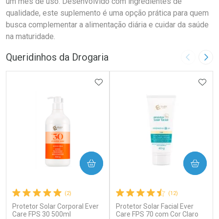
um mês de uso. Desenvolvido com ingredientes de
qualidade, este suplemento é uma opção prática para quem
busca complementar a alimentação diária e cuidar da saúde
na maturidade.
Queridinhos da Drogaria
Imagem A
Pró
ADICIONAR AOS FAVORITOS
ADIC
COMPRAR
COMPRAR
(2)
(12)
Protetor Solar Corporal Ever
Protetor Solar Facial Ever
Care FPS 30 500ml
Care FPS 70 com Cor Claro