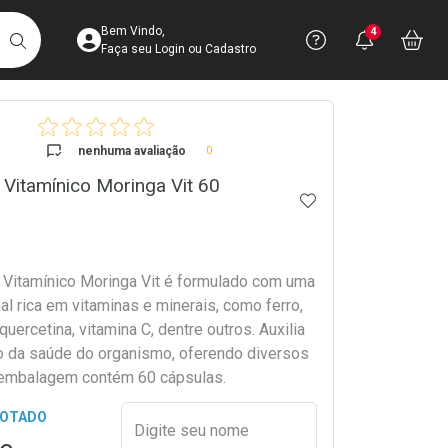
Acesse sua Conta
Precisa de 
Notific
Aces
Bem Vindo,
4
Você po
notifica
Vo
it
BUSCAR
Ver Recursos 
Faça seu Login ou Cadastro
crumb
Atendimento ao 
nenhuma avaliação
0
Vitamínico Moringa Vit 60
Central de Ajud
ADICIONAR AOS 
Televendas
4003-3393
Vitamínico Moringa Vit é formulado com uma
al rica em vitaminas e minerais, como ferro,
quercetina, vitamina C, dentre outros. Auxilia
 da saúde do organismo, oferendo diversos
 embalagem contém 60 cápsulas.
Preencher nome e email para s
GOTADO
Digite seu nome