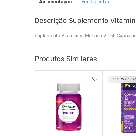
Apresentação
Em Cápsulas
Descrição Suplemento Vitamíni
Suplemento Vitamínico Moringa Vit 60 Cápsula
Produtos Similares
ADICIONAR AOS 
LOJA PARCEIR