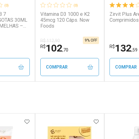
(0)
(0)
B 7
Vitamina D3 1000 e K2
Zirvit Plus A
GOTAS 30ML
45mcg 120 Cáps. Now
Comprimidos
MELHAS –
Foods
RITION
9% OFF
R$ 112,90
102
132
R$
R$
,70
,59
COMPRAR
COMPRAR
FECHAR
FECHAR
FECHAR
FECHAR
rio
Laboratório
Laborató
os
Por Menos
Por Men
FAVORITOS
ADICIONAR AOS FAVORITOS
ADICIONAR AOS 