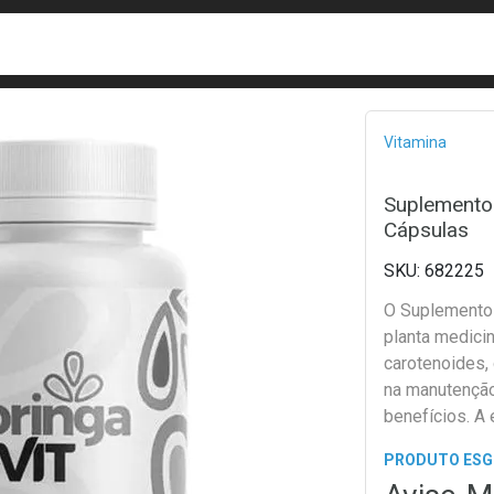
busca
isa?
Bread
Vitamina
Suplemento 
Cápsulas
682225
O Suplemento 
planta medicin
carotenoides, 
na manutenção
benefícios. A
PRODUTO ES