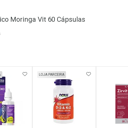
co Moringa Vit 60 Cápsulas
s
FAVORITOS
ADICIONAR AOS FAVORITOS
ADICIONAR AOS 
A
LOJA PARCEIRA