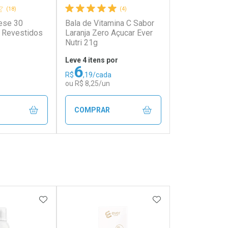
(18)
(4)
rese 30
Bala de Vitamina C Sabor
 Revestidos
Laranja Zero Açucar Ever
Nutri 21g
Leve 4 itens por
6
R$
,19/cada
ou R$ 8,25/un
COMPRAR
FECHAR
FECHAR
FECHAR
FECHAR
rio
Laboratório
os
Por Menos
FAVORITOS
ADICIONAR AOS FAVORITOS
ADICIONAR AOS 