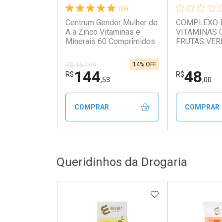
(26)
Centrum Gender Mulher de
COMPLEXO 
A a Zinco Vitaminas e
VITAMINAS 
Minerais 60 Comprimidos
FRUTAS VER
MALTTA NUT
14% OFF
R$ 167,99
144
48
R$
R$
,53
,00
COMPRAR
COMPRAR
FECHAR
FECHAR
Queridinhos da Drogaria
Laboratório
Laborató
Por Menos
Por Men
ADICIONAR AOS 