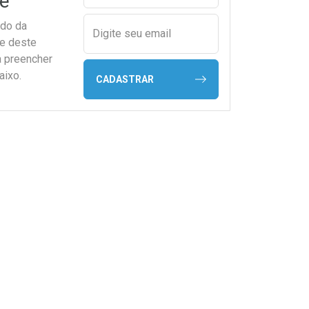
e
ado da
Digite seu email
de deste
a preencher
aixo.
CADASTRAR