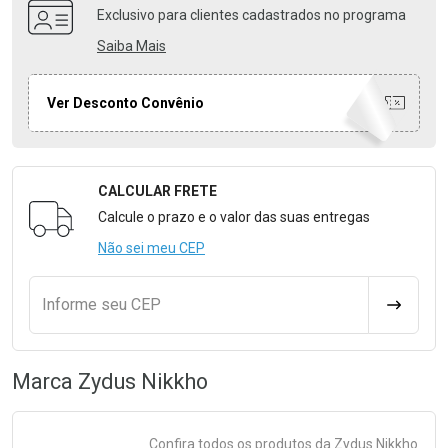
Exclusivo para clientes cadastrados no programa
Saiba Mais
Ver Desconto Convênio
CALCULAR FRETE
Formulário para Calcular o Frete
Calcule o prazo e o valor das suas entregas
Não sei meu CEP
Informe seu CEP
CALCULA
Marca
Zydus Nikkho
Confira todos os produtos da
Zydus Nikkho