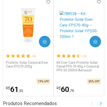
ADICIONAR AOS FAVORITOS
ADIC
COMPRAR
COMPRAR
(20)
(34)
Protetor Solar Corporal Ever
Kit Ever Care Protetor Solar
Care FPS70 200g
Facial FPS 70 40g + Corporal
FPS 50 200ml Aerossol
19% OFF
35% OFF
61
60
R$
R$
,55
,74
FECHAR
F
FECHAR
F
Produtos Recomendados
Imagem A
Pró