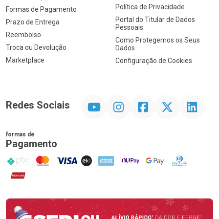
Política de Privacidade
Formas de Pagamento
Portal do Titular de Dados
Prazo de Entrega
Pessoais
Reembolso
Como Protegemos os Seus
Troca ou Devolução
Dados
Marketplace
Configuração de Cookies
YouTube
Instagram
Facebook
Twitter
Linkedin
Redes Sociais
formas de
Pagamento
PIX
MasterCard
VISA
ELO
AMEX
NuPay
Google Pay
Diners Club
Hipercard
Promoção em Destaque