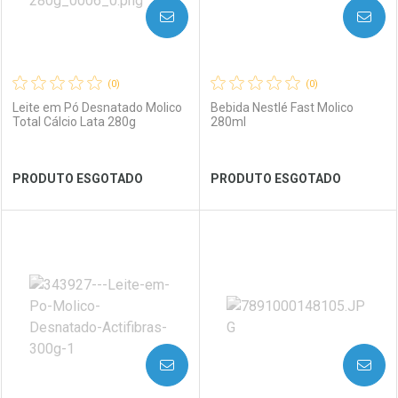
AVISE-ME
AVISE-ME
(0)
(0)
Leite em Pó Desnatado Molico
Bebida Nestlé Fast Molico
Total Cálcio Lata 280g
280ml
Ver Desconto Convênio
Ver Desconto Convênio
PRODUTO ESGOTADO
PRODUTO ESGOTADO
FECHAR
FECHAR
FEC
FEC
Laboratório
Por Menos
Laboratório
Por Menos
AVISE-ME
AVISE-ME