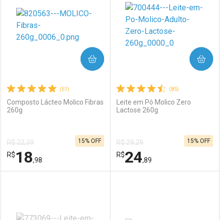
COMPRAR
COMPRAR
(51)
(85)
Composto Lácteo Molico Fibras
Leite em Pó Molico Zero
260g
Lactose 260g
15% OFF
15% OFF
R$ 22,39
R$ 29,29
18
24
R$
R$
,98
,89
FECHAR
FECHAR
F
F
Laboratório
Por Menos
Laboratório
Por Menos