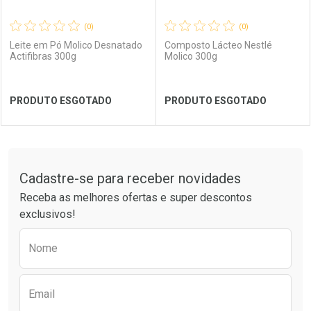
(0)
(0)
Leite em Pó Molico Desnatado
Composto Lácteo Nestlé
Actifibras 300g
Molico 300g
Ver Desconto Convênio
Ver Desconto Convênio
PRODUTO ESGOTADO
PRODUTO ESGOTADO
FECHAR
FECHAR
FEC
FEC
Tudo sobre a Drogaria São Paulo
Cadastre-se para receber novidades
Laboratório
Por Menos
Laboratório
Por Menos
Receba as melhores ofertas e super descontos
exclusivos!
Preencha o formulário abaixo para receber 
Nome
Email