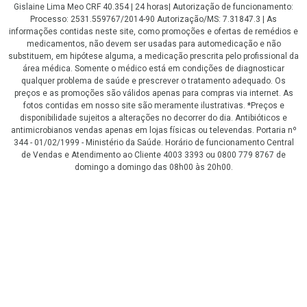
Gislaine Lima Meo CRF 40.354 | 24 horas| Autorização de funcionamento:
Processo: 2531.559767/2014-90 Autorização/MS: 7.31847.3 | As
informações contidas neste site, como promoções e ofertas de remédios e
medicamentos, não devem ser usadas para automedicação e não
substituem, em hipótese alguma, a medicação prescrita pelo profissional da
área médica. Somente o médico está em condições de diagnosticar
qualquer problema de saúde e prescrever o tratamento adequado. Os
preços e as promoções são válidos apenas para compras via internet. As
fotos contidas em nosso site são meramente ilustrativas. *Preços e
disponibilidade sujeitos a alterações no decorrer do dia. Antibióticos e
antimicrobianos vendas apenas em lojas físicas ou televendas. Portaria nº
344 - 01/02/1999 - Ministério da Saúde. Horário de funcionamento Central
de Vendas e Atendimento ao Cliente 4003 3393 ou 0800 779 8767 de
domingo a domingo das 08h00 às 20h00.
LGPD Aceite os Cookies