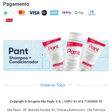
Pagamento
PIX
MasterCard
VISA
ELO
AMEX
NuPay
Google Pay
Diners Club
Hipercard
Promoção em Destaque
Voltar ao Topo
Copyright
Copyright © Drogaria São Paulo S.A. | CNPJ: 61.412.110/0565-33
São Paulo - SP: Avenida Renata, 60, Chácara Belenzinho - Vila Formosa