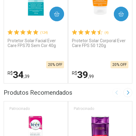
COMPRAR
COMPRAR
(124)
(4)
Protetor Solar Facial Ever
Protetor Solar Corporal Ever
Care FPS70 Sem Cor 40g
Care FPS 50 120g
20% OFF
20% OFF
34
39
R$
R$
,39
,99
FECHAR
F
FECHAR
F
Produtos Recomendados
Imagem A
Pró
Laboratório
Laboratório
Por Menos
Por Menos
Patrocinado
Patrocinado