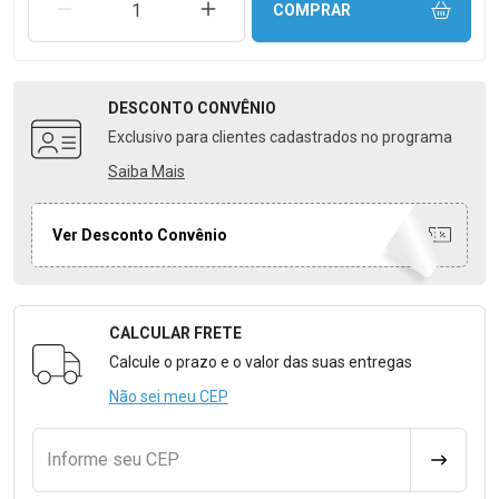
REMOVER UMA UNIDADE
AUMENTAR UMA UNIDADE
COMPRAR
DESCONTO
CONVÊNIO
Exclusivo para clientes cadastrados no programa
Saiba Mais
Ver Desconto Convênio
CALCULAR FRETE
Formulário para Calcular o Frete
Calcule o prazo e o valor das suas entregas
Não sei meu CEP
Informe seu CEP
CALCULA