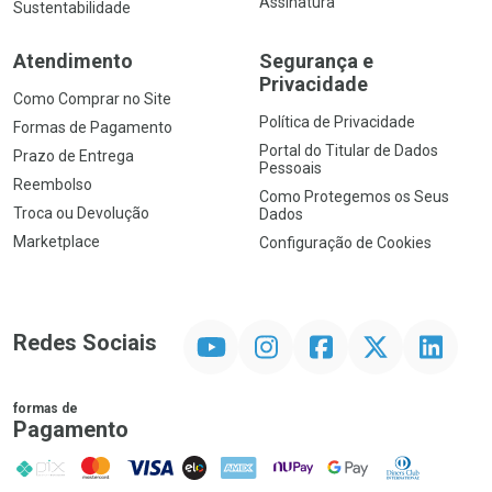
Assinatura
Sustentabilidade
Atendimento
Segurança e
Privacidade
Como Comprar no Site
Política de Privacidade
Formas de Pagamento
Portal do Titular de Dados
Prazo de Entrega
Pessoais
Reembolso
Como Protegemos os Seus
Troca ou Devolução
Dados
Marketplace
Configuração de Cookies
YouTube
Instagram
Facebook
Twitter
Linkedin
Redes Sociais
formas de
Pagamento
PIX
MasterCard
VISA
ELO
AMEX
NuPay
Google Pay
Diners Club