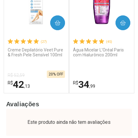
COMPRAR
COMPRAR
(27)
(45)
Creme Depilatório Veet Pure
Água Micelar L'Oréal Paris
Ativar Desconto
Ativar Desconto
& Fresh Pele Sensível 100ml
com Hialurônico 200ml
Comprar sem Desconto
Comprar sem Desconto
Por R$ 34,39/cada
Por R$ 39,99/cada
Comprar sem Desconto
Comprar sem Desconto
20% OFF
Por R$ 34,39/cada
Por R$ 39,99/cada
R$ 52,59
42
34
R$
R$
,13
,99
FECHAR
F
FECHAR
F
Avaliações
Laboratório
Laboratório
Por Menos
Por Menos
Este produto ainda não tem avaliações