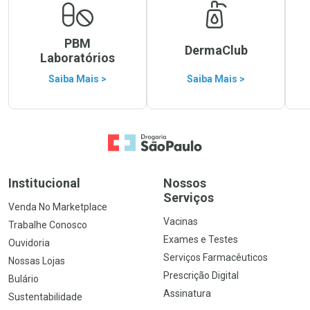
PBM
DermaClub
Laboratórios
Saiba Mais >
Saiba Mais >
Ir para a Home
Institucional
Nossos
Serviços
Venda No Marketplace
Vacinas
Trabalhe Conosco
Exames e Testes
Ouvidoria
Serviços Farmacêuticos
Nossas Lojas
Prescrição Digital
Bulário
Assinatura
Sustentabilidade