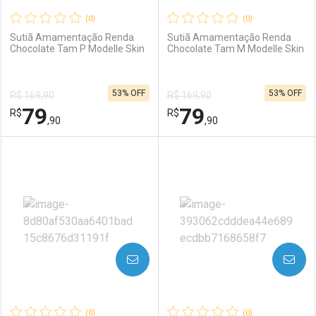
(0)
(0)
Sutiã Amamentação Renda
Sutiã Amamentação Renda
Chocolate Tam P Modelle Skin
Chocolate Tam M Modelle Skin
Ativar Desconto
Ativar Desconto
53% OFF
53% OFF
R$ 169,90
R$ 169,90
Comprar sem Desconto
Comprar sem Desconto
79
79
R$
Comprar sem Desconto
R$
Comprar sem Desconto
Por R$ 178,90/cada
Por R$ 166,90/cada
,90
,90
Por R$ 178,90/cada
Por R$ 166,90/cada
FECHAR
FECHAR
F
F
Laboratório
Por Menos
Laboratório
Por Menos
AVISE-ME
AVISE-ME
(0)
(0)