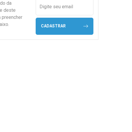
ado da
Digite seu email
de deste
a preencher
aixo.
CADASTRAR