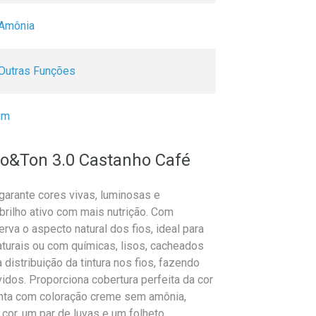
Amônia
Outras Funções
um
lho&Ton 3.0 Castanho Café
 garante cores vivas, luminosas e
rilho ativo com mais nutrição. Com
rva o aspecto natural dos fios, ideal para
aturais ou com químicas, lisos, cacheados
a distribuição da tintura nos fios, fazendo
dos. Proporciona cobertura perfeita da cor
onta com coloração creme sem amônia,
 cor, um par de luvas e um folheto