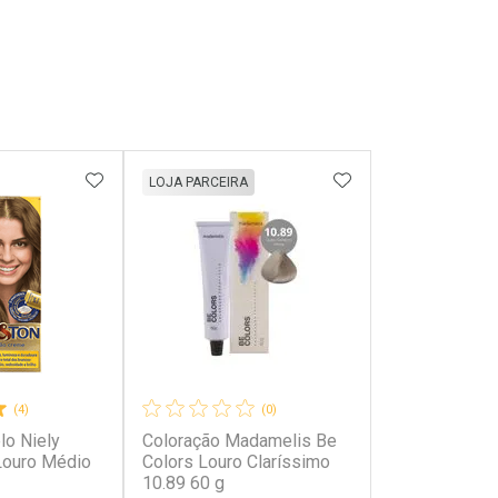
FAVORITOS
ADICIONAR AOS FAVORITOS
ADICIONAR AOS 
LOJA PARCEIRA
(4)
(0)
lo Niely
Coloração Madamelis Be
Louro Médio
Colors Louro Claríssimo
10.89 60 g