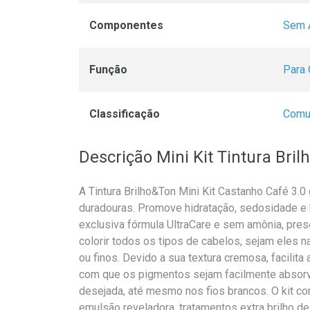
Componentes
Sem 
Função
Para 
Classificação
Com
Descrição Mini Kit Tintura Bri
A Tintura Brilho&Ton Mini Kit Castanho Café 3.0
duradouras. Promove hidratação, sedosidade e b
exclusiva fórmula UltraCare e sem amônia, prese
colorir todos os tipos de cabelos, sejam eles n
ou finos. Devido a sua textura cremosa, facilita 
com que os pigmentos sejam facilmente absorvi
desejada, até mesmo nos fios brancos. O kit c
emulsão reveladora, tratamentos extra brilho de