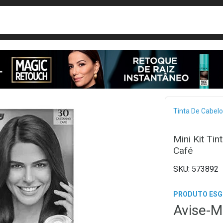
busca
isa?
Bread
Tinta De Cabelo
Mini Kit Ti
Café
573892
PRODUTO ES
Avise-M