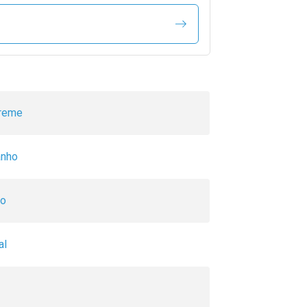
reme
anho
ro
al