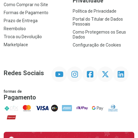
Privacidade
Como Comprar no Site
Política de Privacidade
Formas de Pagamento
Portal do Titular de Dados
Prazo de Entrega
Pessoais
Reembolso
Como Protegemos os Seus
Troca ou Devolução
Dados
Marketplace
Configuração de Cookies
YouTube
Instagram
Facebook
Twitter
Linkedin
Redes Sociais
formas de
Pagamento
PIX
MasterCard
VISA
ELO
AMEX
NuPay
Google Pay
Diners Club
Hipercard
Promoção em Destaque