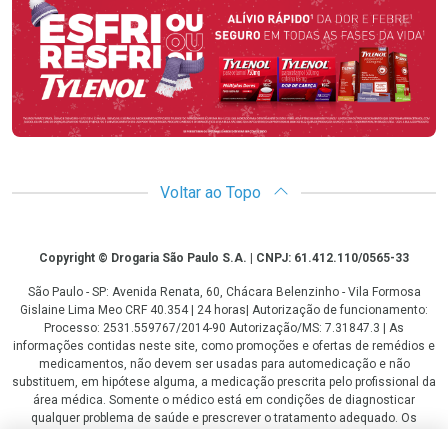
Voltar ao Topo
Copyright
Copyright © Drogaria São Paulo S.A. | CNPJ: 61.412.110/0565-33
São Paulo - SP: Avenida Renata, 60, Chácara Belenzinho - Vila Formosa
Gislaine Lima Meo CRF 40.354 | 24 horas| Autorização de funcionamento:
Processo: 2531.559767/2014-90 Autorização/MS: 7.31847.3 | As
informações contidas neste site, como promoções e ofertas de remédios e
medicamentos, não devem ser usadas para automedicação e não
substituem, em hipótese alguma, a medicação prescrita pelo profissional da
área médica. Somente o médico está em condições de diagnosticar
qualquer problema de saúde e prescrever o tratamento adequado. Os
preços e as promoções são válidos apenas para compras via internet. As