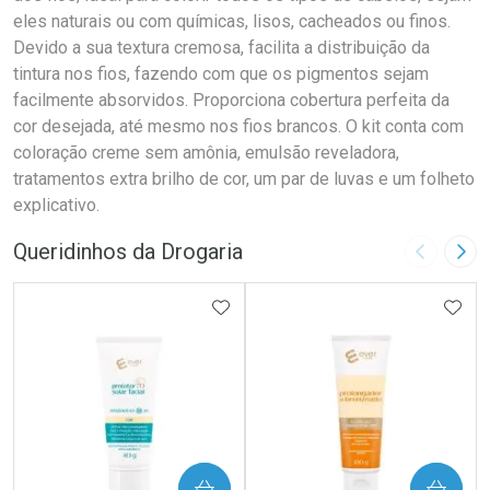
eles naturais ou com químicas, lisos, cacheados ou finos.
Devido a sua textura cremosa, facilita a distribuição da
tintura nos fios, fazendo com que os pigmentos sejam
facilmente absorvidos. Proporciona cobertura perfeita da
cor desejada, até mesmo nos fios brancos. O kit conta com
coloração creme sem amônia, emulsão reveladora,
tratamentos extra brilho de cor, um par de luvas e um folheto
explicativo.
Queridinhos da Drogaria
Imagem A
Pró
ADICIONAR AOS FAVORITOS
ADIC
COMPRAR
COMPRAR