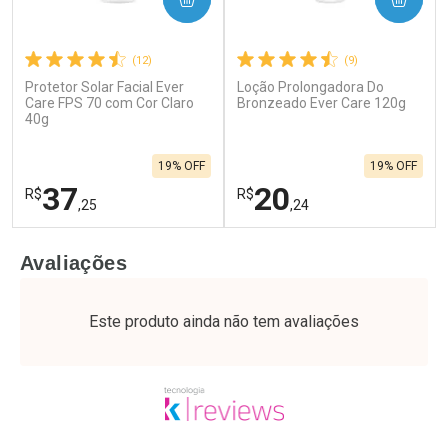
(12)
(9)
Protetor Solar Facial Ever
Loção Prolongadora Do
Care FPS 70 com Cor Claro
Bronzeado Ever Care 120g
40g
19% OFF
19% OFF
37
20
R$
R$
,25
,24
FECHAR
F
FECHAR
F
Avaliações
Laboratório
Laboratório
Por Menos
Por Menos
Este produto ainda não tem avaliações