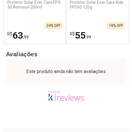
Protetor Solar Ever Care FPS
Protetor Solar Ever Care Kids
50 Aerossol 200ml
FPS60 120g
24% OFF
18% OFF
63
55
R$
R$
,99
,99
FECHAR
F
FECHAR
F
Avaliações
Laboratório
Laboratório
Por Menos
Por Menos
Este produto ainda não tem avaliações
Tudo sobre a Drogaria São Paulo