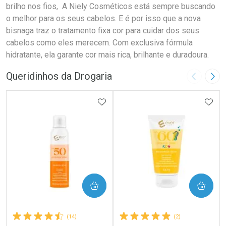
brilho nos fios, A Niely Cosméticos está sempre buscando
o melhor para os seus cabelos. E é por isso que a nova
bisnaga traz o tratamento fixa cor para cuidar dos seus
cabelos como eles merecem. Com exclusiva fórmula
hidratante, ela garante cor mais rica, brilhante e duradoura.
Queridinhos da Drogaria
Imagem A
Pró
ADICIONAR AOS FAVORITOS
ADIC
COMPRAR
COMPRAR
(14)
(2)