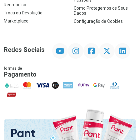
Reembolso
Como Protegemos os Seus
Troca ou Devolução
Dados
Marketplace
Configuração de Cookies
YouTube
Instagram
Facebook
Twitter
Linkedin
Redes Sociais
formas de
Pagamento
PIX
MasterCard
VISA
ELO
AMEX
NuPay
Google Pay
Diners Club
Hipercard
Promoção em Destaque