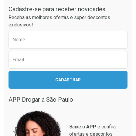
Cadastre-se para receber novidades
Ativar Desconto
Ativar Desconto
Receba as melhores ofertas e super descontos
Comprar sem Desconto
Comprar sem Desconto
exclusivos!
Por R$ 63,99/cada
Por R$ 55,99/cada
Comprar sem Desconto
Comprar sem Desconto
Preencha o formulário abaixo para receber 
Por R$ 63,99/cada
Por R$ 55,99/cada
Nome
Email
CADASTRAR
APP Drogaria São Paulo
Baixe o
APP
e confira
ofertas e descontos