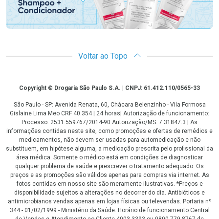
Voltar ao Topo
Copyright
Copyright © Drogaria São Paulo S.A. | CNPJ: 61.412.110/0565-33
São Paulo - SP: Avenida Renata, 60, Chácara Belenzinho - Vila Formosa
Gislaine Lima Meo CRF 40.354 | 24 horas| Autorização de funcionamento:
Processo: 2531.559767/2014-90 Autorização/MS: 7.31847.3 | As
informações contidas neste site, como promoções e ofertas de remédios e
medicamentos, não devem ser usadas para automedicação e não
substituem, em hipótese alguma, a medicação prescrita pelo profissional da
área médica. Somente o médico está em condições de diagnosticar
qualquer problema de saúde e prescrever o tratamento adequado. Os
preços e as promoções são válidos apenas para compras via internet. As
fotos contidas em nosso site são meramente ilustrativas. *Preços e
disponibilidade sujeitos a alterações no decorrer do dia. Antibióticos e
antimicrobianos vendas apenas em lojas físicas ou televendas. Portaria nº
344 - 01/02/1999 - Ministério da Saúde. Horário de funcionamento Central
de Vendas e Atendimento ao Cliente 4003 3393 ou 0800 779 8767 de