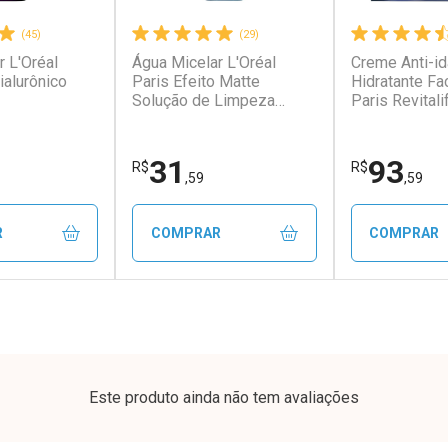
(45)
(29)
r L'Oréal
Água Micelar L'Oréal
Creme Anti-i
sconto
Ativar Desconto
Ativar Desc
ialurônico
Paris Efeito Matte
Hidratante Fac
Solução de Limpeza
Paris Revitali
Facial 200ml
FPS20 49g
sem Desconto
Comprar sem Desconto
Comprar se
sem Desconto
Comprar sem Desconto
Comprar se
64/cada
Por R$ 37,25/cada
Por R$ 37,2
64/cada
Por R$ 37,25/cada
Por R$ 37,2
31
93
R$
R$
,59
,59
R
COMPRAR
COMPRAR
FECHAR
FECHAR
FECHAR
FECHAR
ório
Laboratório
Laborató
nos
Por Menos
Por Men
Este produto ainda não tem avaliações