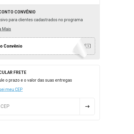
CONTO
CONVÊNIO
usivo para clientes cadastrados no programa
a Mais
o Convênio
CULAR FRETE
o para Calcular o Frete
ule o prazo e o valor das suas entregas
sei meu CEP
u CEP
CALCULAR FRETE