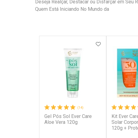
Deseja Realçar, Destacar ou Disfarçar em Seu 
Quem Está Iniciando No Mundo da
ADICIONAR AOS
(14)
Gel Pós Sol Ever Care
Kit Ever Car
Aloe Vera 120g
Solar Corpo
120g + Prot
Kids FPS60