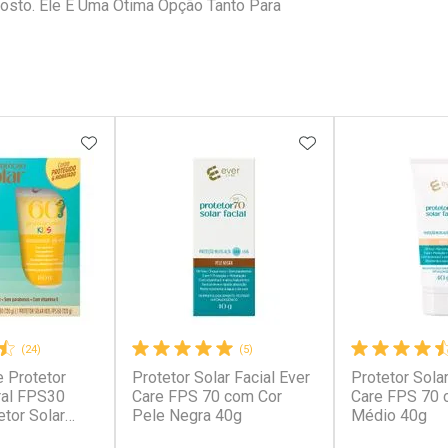
Rosto. Ele É Uma Ótima Opção Tanto Para
 FAVORITOS
ADICIONAR AOS FAVORITOS
ADICIONAR AOS 
(24)
(5)
e Protetor
Protetor Solar Facial Ever
Protetor Solar
ral FPS30
Care FPS 70 com Cor
Care FPS 70 
etor Solar
Pele Negra 40g
Médio 40g
 120g