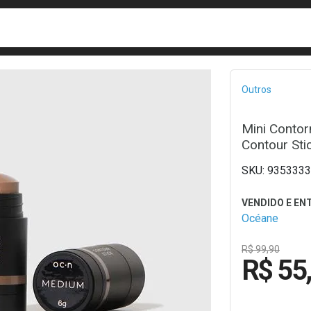
busca
isa?
Bread
Outros
Mini Conto
Contour Sti
9353333
Océane
R$ 99,90
R$ 55