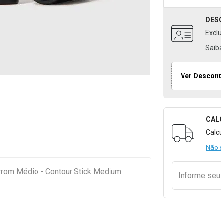
DES
Excl
Saib
Ver Descont
CAL
Formulári
Calc
Não 
rrom Médio - Contour Stick Medium
Informe se