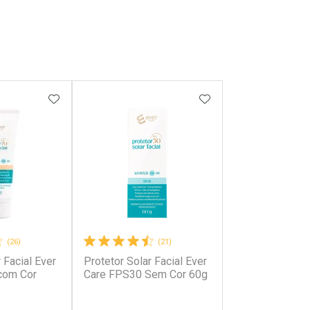
FAVORITOS
ADICIONAR AOS FAVORITOS
ADICIONAR AOS F
(26)
(21)
 Facial Ever
Protetor Solar Facial Ever
com Cor
Care FPS30 Sem Cor 60g