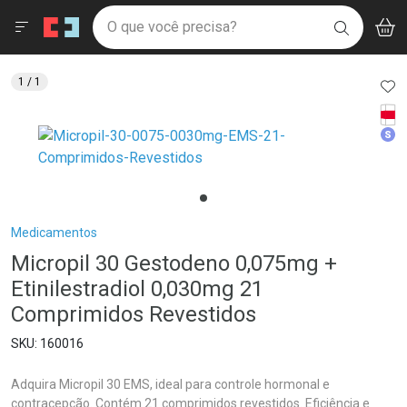
Drogaria São Paulo
Menu
Aces
Ir direto para a home
O que você precisa?
V
i
BUSCAR
Navegue pela página
Ir direto para o conteúdo
Faça a sua busca
Ir direto para a busca
Ir direto para a conta
AD
1
/ 1
Ir direto para a ajuda
Tarj
Ir direto para a notificações
Med
Ir direto para o carrinho
Ir direto para o menu
Breadcrumb
Medicamentos
Micropil 30 Gestodeno 0,075mg +
Etinilestradiol 0,030mg 21
Comprimidos Revestidos
160016
Adquira Micropil 30 EMS, ideal para controle hormonal e
contracepção. Contém 21 comprimidos revestidos. Eficiência e