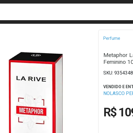
busca
isa?
Bread
Perfume
Metaphor L
Feminino 1
9354348
NOLASCO PE
R$ 10