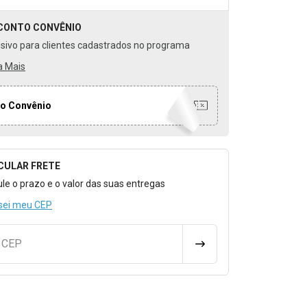
CONTO
CONVÊNIO
usivo para clientes cadastrados no programa
a Mais
o Convênio
CULAR FRETE
o para Calcular o Frete
ule o prazo e o valor das suas entregas
sei meu CEP
u CEP
CALCULAR FRETE