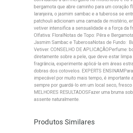
bergamota que abre caminho para um coração flo
laranjeira, o jasmim sambac e a tuberosa se en
patchouli adicionam uma camada de mistério, 
vetiver intensifica a sensualidade e a força d
Olfativa: FloralNotas de Topo: Pêra e Bergamota
Jasmim Sambac e TuberosaNotas de Fundo: Bau
Vetiver. CONSELHO DE APLICAÇÃOPerfume: bor
diretamente sobre a pele, que deve estar limpa 
fragrância, experimente aplicá-la em áreas estr
dobras dos cotovelos. EXPERTS ENSINAMPara 
impecável por muito mais tempo, é importante 
sempre por guardá-lo em um local seco, fresco 
MELHORES RESULTADOSFazer uma bruma sobre o
assente naturalmente.
Produtos Similares