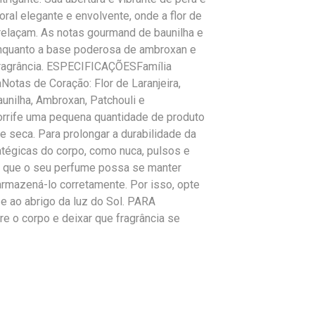
ral elegante e envolvente, onde a flor de
trelaçam. As notas gourmand de baunilha e
enquanto a base poderosa de ambroxan e
a fragrância. ESPECIFICAÇÕESFamília
Notas de Coração: Flor de Laranjeira,
nilha, Ambroxan, Patchouli e
rife uma pequena quantidade de produto
e seca. Para prolongar a durabilidade da
atégicas do corpo, como nuca, pulsos e
que o seu perfume possa se manter
armazená-lo corretamente. Por isso, opte
e ao abrigo da luz do Sol. PARA
 corpo e deixar que fragrância se