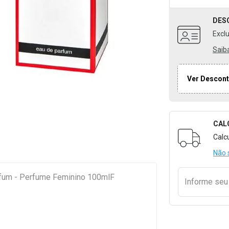
DES
Excl
Saib
Ver Descont
CAL
Formulári
Calc
Não 
rfum - Perfume Feminino 100mlF
Informe se