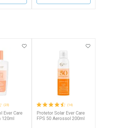
FECHAR
FECHAR
FECHAR
FECHAR
rio
Laboratório
os
Por Menos
FAVORITOS
ADICIONAR AOS FAVORITOS
ADICIONAR AOS 
(23)
(14)
l Ever Care
Protetor Solar Ever Care
onto
Ativar Desconto
a 120ml
FPS 50 Aerossol 200ml