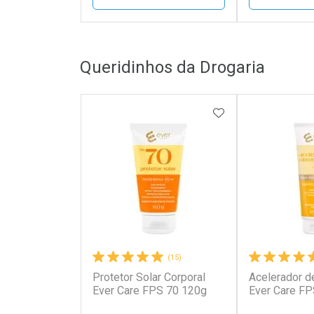
FECHAR
FECHAR
Queridinhos da Drogaria
Laboratório
Laborató
Por Menos
Por Men
ADICIONAR AOS 
(15)
Protetor Solar Corporal
Acelerador d
Ativar Desconto
Ativar Des
Ever Care FPS 70 120g
Ever Care F