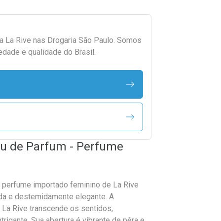
da
La Rive
nas Drogaria São Paulo. Somos
edade e qualidade do Brasil.
au de Parfum - Perfume
 perfume importado feminino de La Rive
ada e destemidamente elegante. A
a Rive transcende os sentidos,
rigante. Sua abertura é vibrante de pêra e