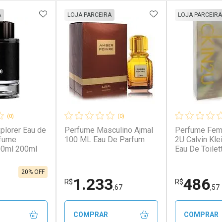
FAVORITOS
ADICIONAR AOS FAVORITOS
ADICIONAR AOS 
A
LOJA PARCEIRA
LOJA PARCEIRA
(0)
(0)
plorer Eau de
Perfume Masculino Ajmal
Perfume Femi
rfume
100 ML Eau De Parfum
2U Calvin Kl
00ml 200ml
Eau De Toile
Feminino Ck I
Klein 150 ML
20% OFF
Toilett
1.233
486
R$
R$
,67
,57
COMPRAR
COMPRAR