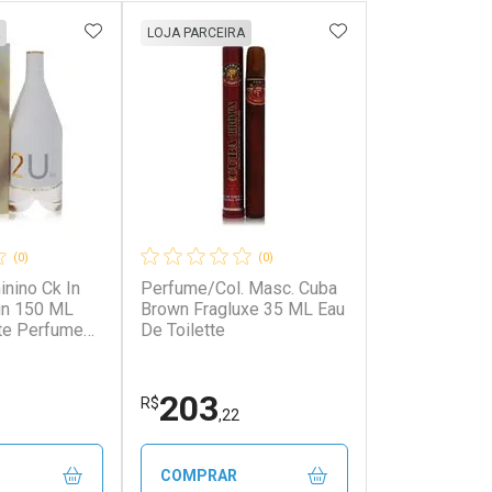
FAVORITOS
ADICIONAR AOS FAVORITOS
ADICIONAR AOS 
LOJA PARCEIRA
(0)
(0)
nino Ck In
Perfume/Col. Masc. Cuba
ein 150 ML
Brown Fragluxe 35 ML Eau
tte Perfume
De Toilette
n 2U Calvin
 Eau De
203
R$
,22
COMPRAR