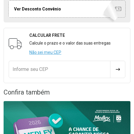
Ver Desconto Convênio
CALCULAR FRETE
Formulário para Calcular o Frete
Calcule o prazo e o valor das suas entregas
Não sei meu CEP
Informe seu CEP
CALCULA
Confira também