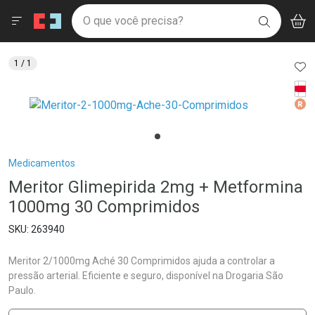
Drogaria São Paulo
Menu
Aces
Ir direto para a home
O que você precisa?
V
i
BUSCAR
Navegue pela página
Ir direto para o conteúdo
Faça a sua busca
Ir direto para a busca
Ir direto para a conta
AD
1
/ 1
Ir direto para a ajuda
Tarj
Ir direto para a notificações
Med
Ir direto para o carrinho
Ir direto para o menu
Breadcrumb
Medicamentos
Meritor Glimepirida 2mg + Metformina
1000mg 30 Comprimidos
263940
Meritor 2/1000mg Aché 30 Comprimidos ajuda a controlar a
pressão arterial. Eficiente e seguro, disponível na Drogaria São
Paulo.