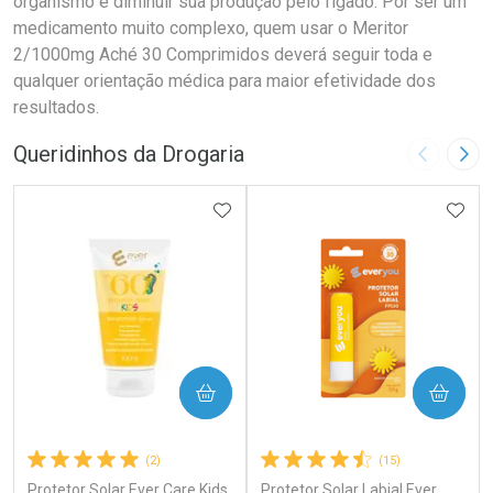
organismo e diminuir sua produção pelo fígado. Por ser um
medicamento muito complexo, quem usar o Meritor
2/1000mg Aché 30 Comprimidos deverá seguir toda e
qualquer orientação médica para maior efetividade dos
resultados.
Queridinhos da Drogaria
Imagem A
Pró
ADICIONAR AOS FAVORITOS
ADIC
COMPRAR
COMPRAR
(2)
(15)
Protetor Solar Ever Care Kids
Protetor Solar Labial Ever