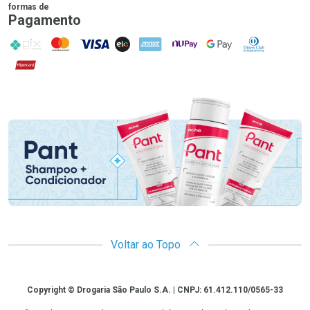
formas de
Pagamento
PIX
MasterCard
VISA
ELO
AMEX
NuPay
Google Pay
Diners Club
Hipercard
Promoção em Destaque
Voltar ao Topo
Copyright
Copyright © Drogaria São Paulo S.A. | CNPJ: 61.412.110/0565-33