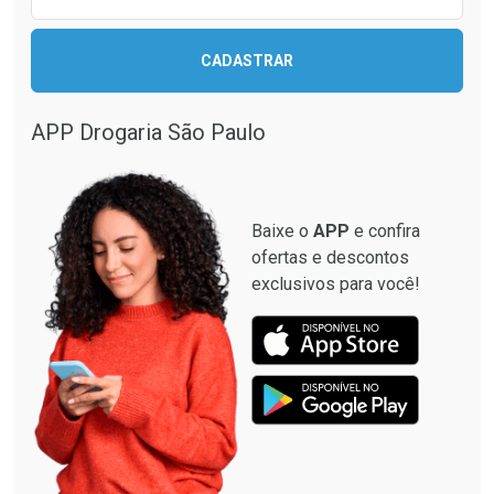
Ativar Desconto
CADASTRAR
Ativar Desconto
Comprar sem Desconto
Comprar sem Desconto
Por R$ 664,02/cada
Por R$ 37,19/cada
APP Drogaria São Paulo
Comprar sem Desconto
Comprar sem Desconto
Por R$ 664,02/cada
Por R$ 37,19/cada
Baixe o
APP
e confira
ofertas e descontos
exclusivos para você!