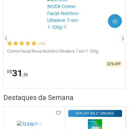
COMPRAR
Imagem Anterior
Pró
(106)
Creme Facial Nivea Nutritivo Ultraleve 7 em 1 100g
22% OFF
31
R$
,35
FECHA
FECHA
Laboratório
R
R
Por Menos
Destaques da Semana
ADICIONAR AOS FAVORITOS
50% OFF NA 2° UNIDADE