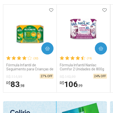
ADICIONAR AOS FAVORITOS
ADIC
COMPRAR
COMPRAR
(32)
(19)
Fórmula Infantil de
Fórmula Infantil Nanlac
Seguimento para Crianças de
Comfor 2 Unidades de 800g
Primeira Infância Nestonutri
27% OFF
24% OFF
R$ 114,99
R$ 140,99
2 Unidades de 800g cada
83
106
R$
R$
,98
,99
FECHAR
FECHAR
FEC
FEC
Laboratório
Laboratório
Por Menos
Por Menos