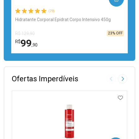
(79)
Hidratante Corporal Epidrat Corpo Intensivo 450g
23% OFF
R$ 129,90
99
R$
,90
FECHAR
FECHAR
Laboratório
Por Menos
Ofertas Imperdíveis
Imagem Anter
Próxima
ADICIO
Ativar Desconto