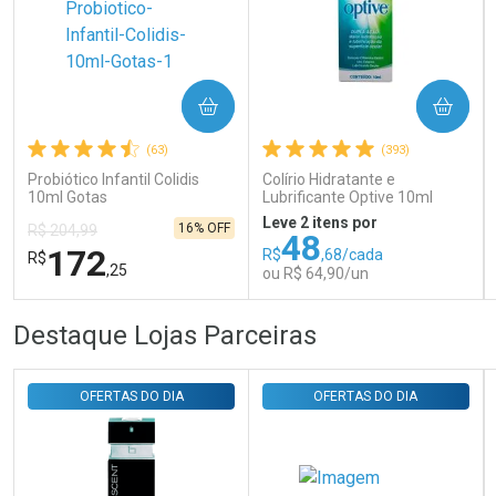
Ativar Desconto
COMPRAR
COMPRAR
Comprar sem Desconto
Comprar sem Desconto
Por R$ 31,35/cada
Por R$ 31,35/cada
(63)
(393)
Probiótico Infantil Colidis
Colírio Hidratante e
10ml Gotas
Lubrificante Optive 10ml
Leve 2 itens por
16% OFF
R$ 204,99
48
172
R$
,68/cada
R$
,25
ou R$ 64,90/un
FECHAR
FECHAR
FEC
FEC
Destaque Lojas Parceiras
Laboratório
Laboratório
Por Menos
Por Menos
OFERTAS DO DIA
OFERTAS DO DIA