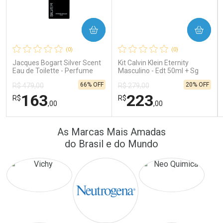
COMPRAR
COMPRAR
Ativar Desconto
Ativar Desconto
(0)
(0)
Comprar sem Desconto
Comprar sem Desconto
Comprar sem Desconto
Comprar sem Desconto
Jacques Bogart Silver Scent
Kit Calvin Klein Eternity
Por R$ 172,25/cada
Por R$ 64,90/cada
Por R$ 172,25/cada
Por R$ 64,90/cada
Eau de Toilette - Perfume
Masculino - Edt 50ml + Sg
Masculino
100ml
66% OFF
20% OFF
R$ 479,00
R$ 279,00
163
223
R$
R$
,00
,00
FECHAR
FECHAR
FEC
FEC
As Marcas Mais Amadas
Laboratório
Laboratório
Por Menos
Por Menos
do Brasil e do Mundo