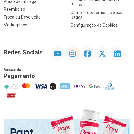
Portal do Titular de Dados
Prazo de Entrega
Pessoais
Reembolso
Como Protegemos os Seus
Troca ou Devolução
Dados
Marketplace
Configuração de Cookies
YouTube
Instagram
Facebook
Twitter
Linkedin
Redes Sociais
formas de
Pagamento
PIX
MasterCard
VISA
ELO
AMEX
NuPay
Google Pay
Diners Club
Hipercard
Promoção em Destaque