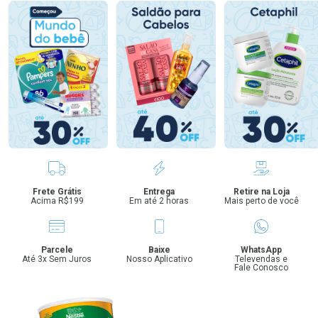
Benefícios
Frete Grátis
Entrega
Retire na Loja
Acima R$199
Em até 2 horas
Mais perto de você
Parcele
Baixe
WhatsApp
Até 3x Sem Juros
Nosso Aplicativo
Televendas e
Fale Conosco