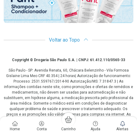
Voltar ao Topo
Copyright
Copyright © Drogaria São Paulo S.A. | CNPJ: 61.412.110/0565-33
São Paulo - SP: Avenida Renata, 60, Chácara Belenzinho - Vila Formosa
Gislaine Lima Meo CRF 40.354 | 24 horas| Autorização de funcionamento:
Processo: 2531.559767/2014-90 Autorização/MS: 7.31847.3 | As
informações contidas neste site, como promoções e ofertas de remédios e
medicamentos, não devem ser usadas para automedicação e não
substituem, em hipótese alguma, a medicação prescrita pelo profissional da
área médica. Somente o médico está em condições de diagnosticar
qualquer problema de saúde e prescrever o tratamento adequado. Os
preços e as promoções são válidos apenas para compras via internet. As
fotos contidas em nosso site são meramente ilustrativas. *Preços e
disponibilidade sujeitos a alterações no decorrer do dia. Antibióticos e
Home
Conta
Carrinho
Ajuda
Alertas
antimicrobianos vendas apenas em lojas físicas ou televendas. Portaria nº
344 - 01/02/1999 - Ministério da Saúde. Horário de funcionamento Central