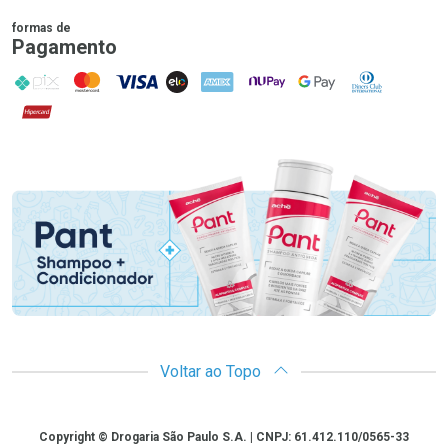
formas de
Pagamento
PIX
MasterCard
VISA
ELO
AMEX
NuPay
Google Pay
Diners Club
Hipercard
Promoção em Destaque
Voltar ao Topo
Copyright
Copyright © Drogaria São Paulo S.A. | CNPJ: 61.412.110/0565-33