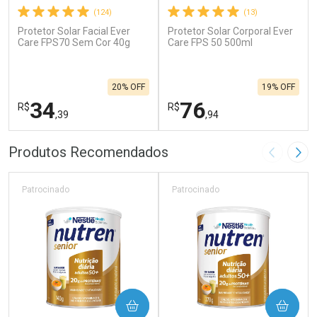
(124)
(13)
Protetor Solar Facial Ever
Protetor Solar Corporal Ever
Care FPS70 Sem Cor 40g
Care FPS 50 500ml
20% OFF
19% OFF
34
76
R$
R$
,39
,94
FECHAR
F
FECHAR
F
Produtos Recomendados
Imagem A
Pró
Laboratório
Laboratório
Por Menos
Por Menos
Patrocinado
Patrocinado
COMPRAR
COMPRAR