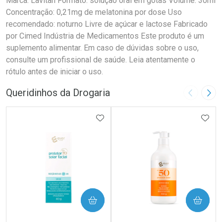
Marca: Lavitan Formato: solução oral em gotas Volume: 30ml
Concentração: 0,21mg de melatonina por dose Uso
recomendado: noturno Livre de açúcar e lactose Fabricado
por Cimed Indústria de Medicamentos Este produto é um
suplemento alimentar. Em caso de dúvidas sobre o uso,
consulte um profissional de saúde. Leia atentamente o
rótulo antes de iniciar o uso.
Queridinhos da Drogaria
Imagem A
Pró
ADICIONAR AOS FAVORITOS
ADIC
COMPRAR
COMPRAR