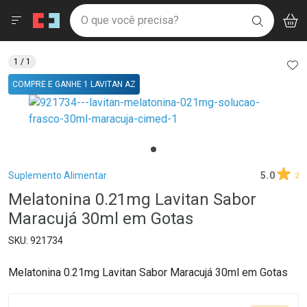
Drogaria São Paulo
Menu
Aces
Ir direto para a home
O que você precisa?
V
i
BUSCAR
Navegue pela página
Ir direto para o conteúdo
Faça a sua busca
Ir direto para a busca
Ir direto para a conta
AD
1
/ 1
Ir direto para a ajuda
COMPRE E GANHE 1 LAVITAN AZ
Ir direto para a notificações
Ir direto para o carrinho
Ir direto para o menu
Breadcrumb
Suplemento Alimentar
5.0
2
Melatonina 0.21mg Lavitan Sabor
Maracujá 30ml em Gotas
921734
Melatonina 0.21mg Lavitan Sabor Maracujá 30ml em Gotas