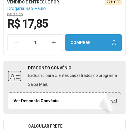
27% OFF
Drogaria São Paulo
R$ 24,29
R$ 17,85
REMOVER UMA UNIDADE
AUMENTAR UMA UNIDADE
COMPRAR
DESCONTO
CONVÊNIO
Exclusivo para clientes cadastrados no programa
Saiba Mais
Ver Desconto Convênio
CALCULAR FRETE
Formulário para Calcular o Frete