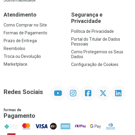
Sustentabilidade
Atendimento
Segurança e
Privacidade
Como Comprar no Site
Política de Privacidade
Formas de Pagamento
Portal do Titular de Dados
Prazo de Entrega
Pessoais
Reembolso
Como Protegemos os Seus
Troca ou Devolução
Dados
Marketplace
Configuração de Cookies
YouTube
Instagram
Facebook
Twitter
Linkedin
Redes Sociais
formas de
Pagamento
PIX
MasterCard
VISA
ELO
AMEX
NuPay
Google Pay
Diners Club
Hipercard