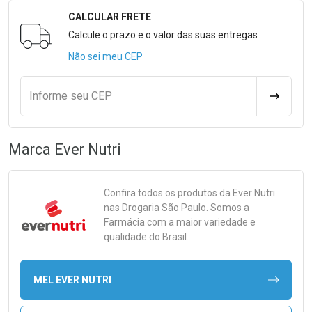
CALCULAR FRETE
Formulário para Calcular o Frete
Calcule o prazo e o valor das suas entregas
Não sei meu CEP
Informe seu CEP
CALCULA
Marca
Ever Nutri
Confira todos os produtos da
Ever Nutri
nas Drogaria São Paulo. Somos a
Farmácia com a maior variedade e
qualidade do Brasil.
MEL EVER NUTRI