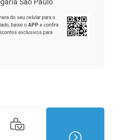
garia São Paulo
em Desconto
Comprar sem Desconto
em Desconto
Comprar sem Desconto
era do seu celular para o
5/cada
Por R$ 25,27/cada
5/cada
Por R$ 25,27/cada
lado, baixe o
APP
e confira
scontos exclusivos para