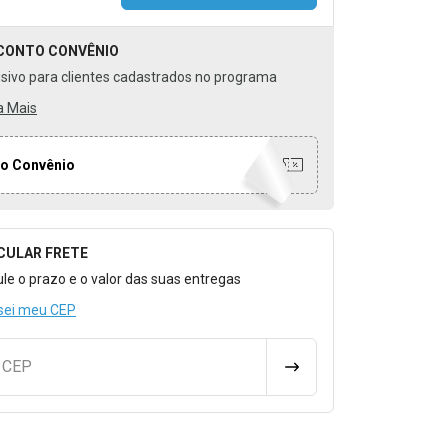
CONTO
CONVÊNIO
usivo para clientes cadastrados no programa
a Mais
o Convênio
CULAR FRETE
o para Calcular o Frete
ule o prazo e o valor das suas entregas
sei meu CEP
u CEP
CALCULAR FRETE