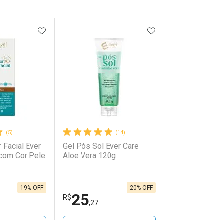
FAVORITOS
ADICIONAR AOS FAVORITOS
ADICIONAR AOS 
(5)
(14)
r Facial Ever
Gel Pós Sol Ever Care
com Cor Pele
Aloe Vera 120g
19% OFF
20% OFF
25
R$
,27