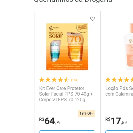
ADICIONAR AOS 
(24)
Kit Ever Care Protetor
Loção Pós So
Solar Facial FPS 70 40g +
com Calamin
Corporal FPS 70 120g
19% OFF
64
17
R$
R$
,79
,59