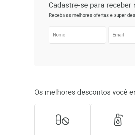
Cadastre-se para receber
Comprar sem Desconto
Comprar s
Comprar sem Desconto
Comprar s
Receba as melhores ofertas e super des
Por R$ 64,79/cada
Por R$ 17,5
Por R$ 64,79/cada
Por R$ 17,5
Preencha o formulário aba
Nome
Email
Os melhores descontos você e