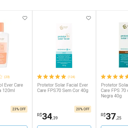
FAVORITOS
ADICIONAR AOS FAVORITOS
ADICIONAR AOS 
(23)
(124)
l Ever Care
Protetor Solar Facial Ever
Protetor Sola
a 120ml
Care FPS70 Sem Cor 40g
Care FPS 70 
Negra 40g
23% OFF
20% OFF
34
37
R$
R$
,39
,25