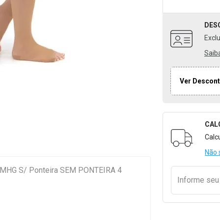
DES
Excl
Saib
Ver Descont
CAL
Formulári
Calc
Não 
MMHG S/ Ponteira SEM PONTEIRA 4
Informe se