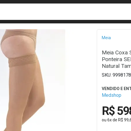
busca
isa?
Bread
Meia
Meia Coxa 
Ponteira SE
Natural Ta
9998178
Medshop
R$ 59
ou
6
x
de
R$ 99,