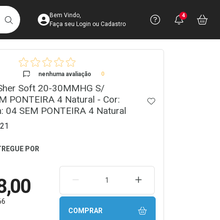
Acesse sua Conta
Precisa de 
Notific
Aces
Bem Vindo,
4
Você po
notifica
Vo
it
BUSCAR
Ver Recursos 
Faça seu Login ou Cadastro
crumb
Atendimento ao 
nenhuma avaliação
0
Sher Soft 20-30MMHG S/
Central de Ajud
M PONTEIRA 4 Natural - Cor:
ADICIONAR AOS 
Televendas
m: 04 SEM PONTEIRA 4 Natural
4003-3393
21
8,00
REMOVER UMA UNIDADE
AUMENTAR UMA UNIDA
66
COMPRAR