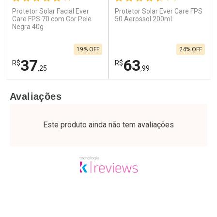
Protetor Solar Facial Ever
Protetor Solar Ever Care FPS
Care FPS 70 com Cor Pele
50 Aerossol 200ml
Negra 40g
19% OFF
24% OFF
37
63
R$
R$
,25
,99
FECHAR
F
FECHAR
F
Avaliações
Laboratório
Laboratório
Por Menos
Por Menos
Este produto ainda não tem avaliações