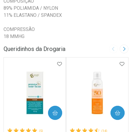
COMPOSIÇÃO
89% POLIAMIDA / NYLON
11% ELASTANO / SPANDEX
COMPRESSÃO
18 MMHG
Queridinhos da Drogaria
Imagem A
Pró
ADICIONAR AOS FAVORITOS
ADIC
COMPRAR
COMPRAR
(5)
(14)