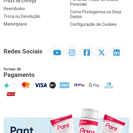
Prazo de Entrega
Pessoais
Reembolso
Como Protegemos os Seus
Troca ou Devolução
Dados
Marketplace
Configuração de Cookies
YouTube
Instagram
Facebook
Twitter
Linkedin
Redes Sociais
formas de
Pagamento
PIX
MasterCard
VISA
ELO
AMEX
NuPay
Google Pay
Diners Club
Hipercard
Promoção em Destaque