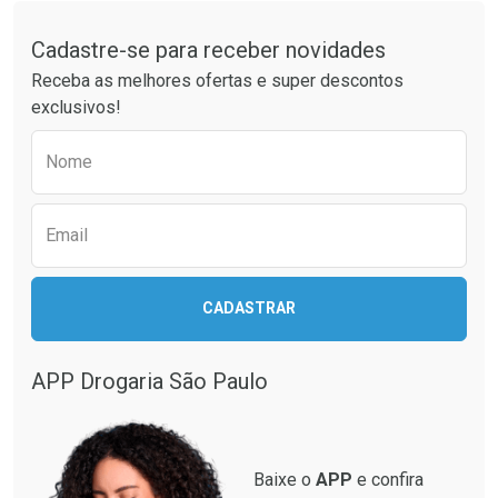
Tudo sobre a Drogaria São Paulo
Cadastre-se para receber novidades
Ativar Desconto
Ativar Desconto
Receba as melhores ofertas e super descontos
Comprar sem Desconto
Comprar sem Desconto
exclusivos!
Por R$ 37,25/cada
Por R$ 63,99/cada
Comprar sem Desconto
Comprar sem Desconto
Preencha o formulário abaixo para receber 
Por R$ 37,25/cada
Por R$ 63,99/cada
Nome
Email
CADASTRAR
APP Drogaria São Paulo
Baixe o
APP
e confira