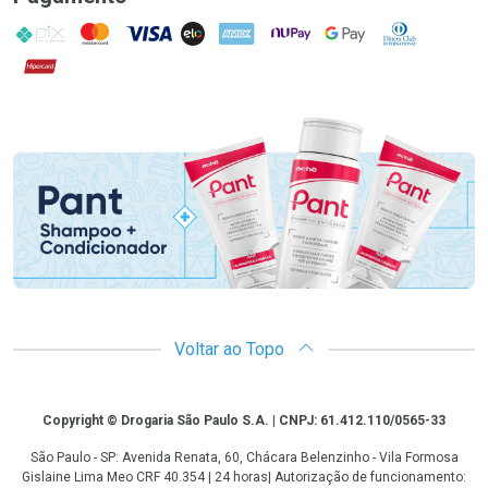
PIX
MasterCard
VISA
ELO
AMEX
NuPay
Google Pay
Diners Club
Hipercard
Promoção em Destaque
Voltar ao Topo
Copyright
Copyright © Drogaria São Paulo S.A. | CNPJ: 61.412.110/0565-33
São Paulo - SP: Avenida Renata, 60, Chácara Belenzinho - Vila Formosa
Gislaine Lima Meo CRF 40.354 | 24 horas| Autorização de funcionamento: