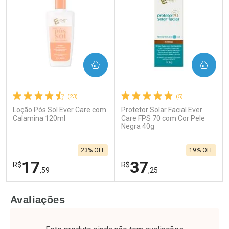
COMPRAR
COMPRAR
(23)
(5)
Loção Pós Sol Ever Care com
Protetor Solar Facial Ever
Calamina 120ml
Care FPS 70 com Cor Pele
Negra 40g
23% OFF
19% OFF
17
37
R$
R$
,59
,25
FECHAR
F
FECHAR
F
Avaliações
Laboratório
Laboratório
Por Menos
Por Menos