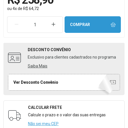
ou
4
x
de
R$ 64,72
REMOVER UMA UNIDADE
AUMENTAR UMA UNIDADE
COMPRAR
DESCONTO
CONVÊNIO
Exclusivo para clientes cadastrados no programa
Saiba Mais
Ver Desconto Convênio
CALCULAR FRETE
Formulário para Calcular o Frete
Calcule o prazo e o valor das suas entregas
Não sei meu CEP