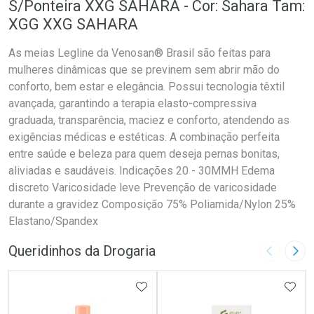
S/Ponteira XXG SAHARA - Cor: Sahara Tam:
XGG XXG SAHARA
As meias Legline da Venosan® Brasil são feitas para
mulheres dinâmicas que se previnem sem abrir mão do
conforto, bem estar e elegância. Possui tecnologia têxtil
avançada, garantindo a terapia elasto-compressiva
graduada, transparência, maciez e conforto, atendendo as
exigências médicas e estéticas. A combinação perfeita
entre saúde e beleza para quem deseja pernas bonitas,
aliviadas e saudáveis. Indicações 20 - 30MMH Edema
discreto Varicosidade leve Prevenção de varicosidade
durante a gravidez Composição 75% Poliamida/Nylon 25%
Elastano/Spandex
Queridinhos da Drogaria
Imagem A
Pró
ADICIONAR AOS FAVORITOS
ADIC