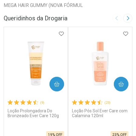
MEGA HAIR GUMMY (NOVA FÓRMUL
Queridinhos da Drogaria
Imagem A
Pró
ADICIONAR AOS FAVORITOS
ADIC
COMPRAR
COMPRAR
(9)
(23)
Loção Prolongadora Do
Loção Pós Sol Ever Care com
Bronzeado Ever Care 120g
Calamina 120ml
19% OFF
23% OFF