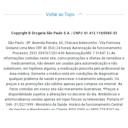
Voltar ao Topo
Copyright
Copyright © Drogaria São Paulo S.A. | CNPJ: 61.412.110/0565-33
São Paulo - SP: Avenida Renata, 60, Chácara Belenzinho - Vila Formosa
Gislaine Lima Meo CRF 40.354 | 24 horas| Autorização de funcionamento:
Processo: 2531.559767/2014-90 Autorização/MS: 7.31847.3 | As
informações contidas neste site, como promoções e ofertas de remédios e
medicamentos, não devem ser usadas para automedicação e não
substituem, em hipótese alguma, a medicação prescrita pelo profissional da
área médica. Somente o médico está em condições de diagnosticar
qualquer problema de saúde e prescrever o tratamento adequado. Os
preços e as promoções são válidos apenas para compras via internet. As
fotos contidas em nosso site são meramente ilustrativas. *Preços e
disponibilidade sujeitos a alterações no decorrer do dia. Antibióticos e
antimicrobianos vendas apenas em lojas físicas ou televendas. Portaria nº
344 - 01/02/1999 - Ministério da Saúde. Horário de funcionamento Central
de Vendas e Atendimento ao Cliente 4003 3393 ou 0800 779 8767 de
domingo a domingo das 08h00 às 20h00.
R$ 69,90
LGPD Aceite os Cookies
COMPRAR