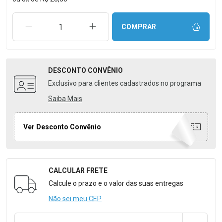
REMOVER UMA UNIDADE
AUMENTAR UMA UNIDADE
COMPRAR
DESCONTO
CONVÊNIO
Exclusivo para clientes cadastrados no programa
Saiba Mais
Ver Desconto Convênio
CALCULAR FRETE
Formulário para Calcular o Frete
Calcule o prazo e o valor das suas entregas
Não sei meu CEP