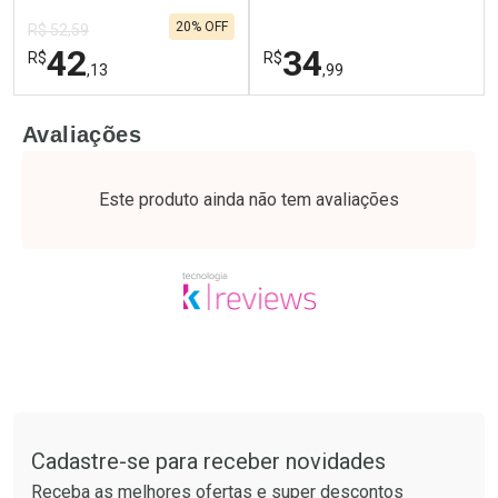
Comprar sem Desconto
Comprar sem Desconto
20% OFF
Por R$ 20,24/cada
Por R$ 17,59/cada
R$ 52,59
42
34
R$
R$
,13
,99
FECHAR
F
FECHAR
F
Avaliações
Laboratório
Laboratório
Por Menos
Por Menos
Este produto ainda não tem avaliações
Tudo sobre a Drogaria São Paulo
Cadastre-se para receber novidades
Ativar Desconto
Ativar Desconto
Receba as melhores ofertas e super descontos