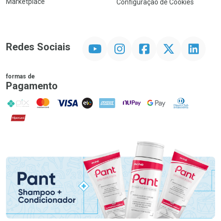
Marketplace
Configuração de Cookies
YouTube
Instagram
Facebook
Twitter
Linkedin
Redes Sociais
formas de
Pagamento
PIX
MasterCard
VISA
ELO
AMEX
NuPay
Google Pay
Diners Club
Hipercard
Promoção em Destaque