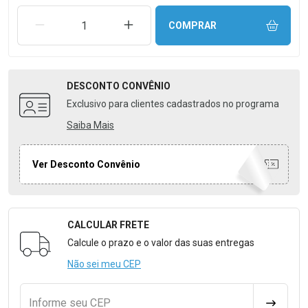
REMOVER UMA UNIDADE
AUMENTAR UMA UNIDADE
COMPRAR
DESCONTO
CONVÊNIO
Exclusivo para clientes cadastrados no programa
Saiba Mais
Ver Desconto Convênio
CALCULAR FRETE
Formulário para Calcular o Frete
Calcule o prazo e o valor das suas entregas
Não sei meu CEP
Informe seu CEP
CALCULA