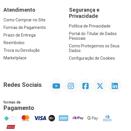
Atendimento
Segurança e
Privacidade
Como Comprar no Site
Política de Privacidade
Formas de Pagamento
Portal do Titular de Dados
Prazo de Entrega
Pessoais
Reembolso
Como Protegemos os Seus
Troca ou Devolução
Dados
Marketplace
Configuração de Cookies
YouTube
Instagram
Facebook
Twitter
Linkedin
Redes Sociais
formas de
Pagamento
PIX
MasterCard
VISA
ELO
AMEX
NuPay
Google Pay
Diners Club
Hipercard