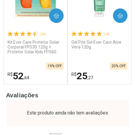
COMPRAR
COMPRAR
(24)
(14)
Kit Ever Care Protetor Solar
Gel Pós Sol Ever Care Aloe
Corporal FPS30 120g +
Vera 120g
Protetor Solar Kids FPS60
120g
19% OFF
20% OFF
52
25
R$
R$
,64
,27
FECHAR
F
FECHAR
F
Avaliações
Laboratório
Laboratório
Por Menos
Por Menos
Este produto ainda não tem avaliações