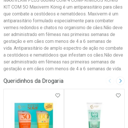
MAXIVERM PLUS 660MG COM 4 COMPRIMIDOS KONIG
KIT COM 5O Maxiverm König é um antiparasitário para cães
que combate a cestódeos e nematódeos. Maxiverm é um
antiparasitário formulado especialmente para combater
vermes redondos e chatos no organismo de cães.Não deve
ser administrado em fêmeas nas primeiras semanas de
gestação e em cães com menos de 4 a 6 semanas de
vida. Antiparasitário de amplo espectro de ação no combate
a cestódeos e nematódeos que infestam os cães.Não deve
ser administrado em fêmeas nas primeiras semanas de
gestação e em cães com menos de 4 a 6 semanas de vida.
Queridinhos da Drogaria
Imagem A
Pró
ADICIONAR AOS FAVORITOS
ADIC