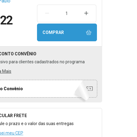
Paulo
REMOVER UMA UNIDADE
AUMENTAR UMA UNIDA
,22
COMPRAR
CONTO
CONVÊNIO
usivo para clientes cadastrados no programa
a Mais
o Convênio
CULAR FRETE
o para Calcular o Frete
ule o prazo e o valor das suas entregas
sei meu CEP