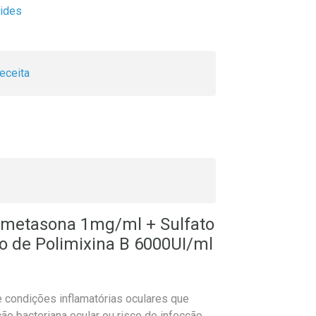
óides
eceita
xametasona 1mg/ml + Sulfato
o de Polimixina B 6000UI/ml
 condições inflamatórias oculares que
o bacteriana ocular ou risco de infecção