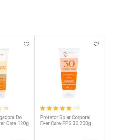
FAVORITOS
ADICIONAR AOS FAVORITOS
ADICIONAR AOS 
(9)
(12)
gadora Do
Protetor Solar Corporal
er Care 120g
Ever Care FPS 30 200g