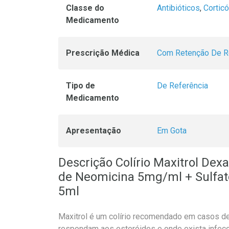
Classe do
Antibióticos
,
Cortic
Medicamento
Prescrição Médica
Com Retenção De R
Tipo de
De Referência
Medicamento
Apresentação
Em Gota
Descrição Colírio Maxitrol De
de Neomicina 5mg/ml + Sulfat
5ml
Maxitrol é um colírio recomendado em casos de
respondam aos esteróides e onde exista infecçã