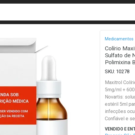
busca
isa?
Bread
Medicamentos
Colírio Max
Sulfato de 
Polimixina 
10278
Maxitrol Colír
5mg/ml + 600
Novartis: solu
estéril 5ml par
infecções ocu
Confiável e se