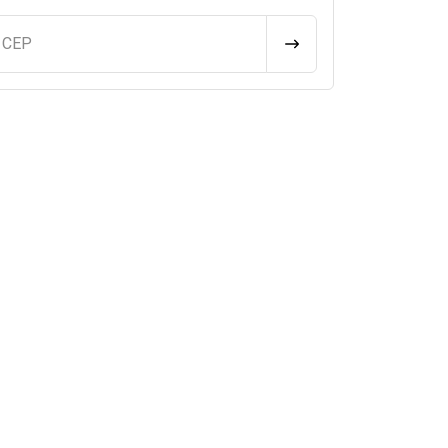
u CEP
CALCULAR FRETE