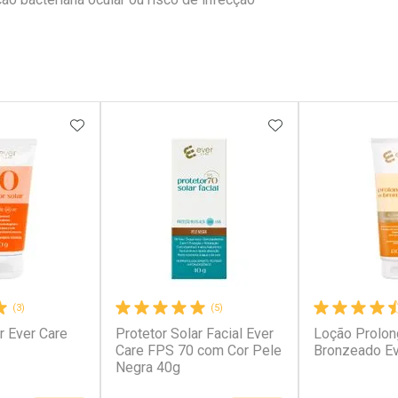
FAVORITOS
ADICIONAR AOS FAVORITOS
ADICIONAR AOS 
(3)
(5)
r Ever Care
Protetor Solar Facial Ever
Loção Prolon
Care FPS 70 com Cor Pele
Bronzeado Ev
Negra 40g