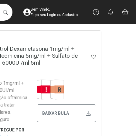
Acesse sua Conta
Precisa de 
Notific
Aces
Bem Vindo,
Você po
notifica
Vo
it
BUSCAR
Ver Recursos 
Faça seu Login ou Cadastro
crumb
Atendimento ao 
itrol Dexametasona 1mg/ml +
Neomicina 5mg/ml + Sulfato de
Central de Ajud
ADICIONAR AOS 
B 6000UI/ml 5ml
Televendas
4003-3393
Tarja Vermelha
Medicamento De Referência
io 1mg/ml +
0UI/ml
ção oftálmica
a tratar
lares.
BAIXAR BULA
guro.