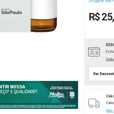
Drogaria São 
R$ 25
DES
Excl
Saib
Ver Descont
CAL
Formulári
Calc
Não 