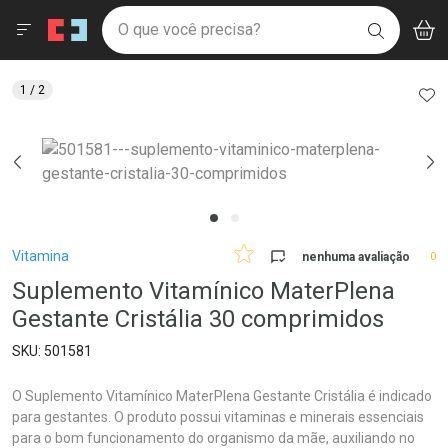
Drogaria São Paulo
Menu
Aces
Ir direto para a home
O que você precisa?
V
i
BUSCAR
Navegue pela página
Ir direto para o conteúdo
Faça a sua busca
Ir direto para a busca
Ir direto para a conta
AD
1
/ 2
Ir direto para a ajuda
Ir direto para a notificações
Ir direto para o carrinho
Ir direto para o menu
Breadcrumb
Vitamina
nenhuma avaliação
0
Suplemento Vitamínico MaterPlena
Gestante Cristália 30 comprimidos
501581
O Suplemento Vitamínico MaterPlena Gestante Cristália é indicado
para gestantes. O produto possui vitaminas e minerais essenciais
para o bom funcionamento do organismo da mãe, auxiliando no