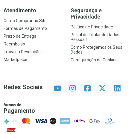
Atendimento
Segurança e
Privacidade
Como Comprar no Site
Política de Privacidade
Formas de Pagamento
Portal do Titular de Dados
Prazo de Entrega
Pessoais
Reembolso
Como Protegemos os Seus
Troca ou Devolução
Dados
Marketplace
Configuração de Cookies
YouTube
Instagram
Facebook
Twitter
Linkedin
Redes Sociais
formas de
Pagamento
PIX
MasterCard
VISA
ELO
AMEX
NuPay
Google Pay
Diners Club
Hipercard