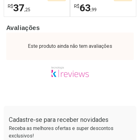
37
63
R$
R$
,25
,99
FECHAR
F
FECHAR
F
Avaliações
Laboratório
Laboratório
Por Menos
Por Menos
Este produto ainda não tem avaliações
Tudo sobre a Drogaria São Paulo
Cadastre-se para receber novidades
Ativar Desconto
Ativar Desconto
Receba as melhores ofertas e super descontos
Comprar sem Desconto
Comprar sem Desconto
exclusivos!
Por R$ 37,25/cada
Por R$ 63,99/cada