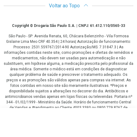
Voltar ao Topo
Copyright
Copyright © Drogaria São Paulo S.A. | CNPJ: 61.412.110/0565-33
São Paulo - SP: Avenida Renata, 60, Chácara Belenzinho - Vila Formosa
Gislaine Lima Meo CRF 40.354 | 24 horas| Autorização de funcionamento:
Processo: 2531.559767/2014-90 Autorização/MS: 7.31847.3 | As
informações contidas neste site, como promoções e ofertas de remédios e
medicamentos, não devem ser usadas para automedicação e não
substituem, em hipótese alguma, a medicação prescrita pelo profissional da
área médica. Somente o médico está em condições de diagnosticar
qualquer problema de saúde e prescrever o tratamento adequado. Os
preços e as promoções são válidos apenas para compras via internet. As
fotos contidas em nosso site são meramente ilustrativas. *Preços e
disponibilidade sujeitos a alterações no decorrer do dia. Antibióticos e
antimicrobianos vendas apenas em lojas físicas ou televendas. Portaria nº
344 - 01/02/1999 - Ministério da Saúde. Horário de funcionamento Central
de Vendas e Atendimento ao Cliente 4003 3393 ou 0800 779 8767 de
domingo a domingo das 08h00 às 20h00.
R$ 33,20
LGPD Aceite os Cookies
COMPRAR
R$ 24,90