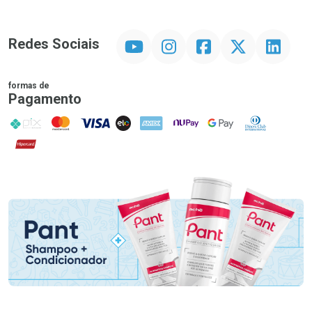
YouTube
Instagram
Facebook
Twitter
Linkedin
Redes Sociais
formas de
Pagamento
PIX
MasterCard
VISA
ELO
AMEX
NuPay
Google Pay
Diners Club
Hipercard
Promoção em Destaque