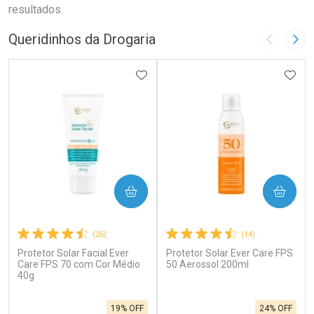
resultados.
Queridinhos da Drogaria
Imagem A
Pró
ADICIONAR AOS FAVORITOS
ADIC
COMPRAR
COMPRAR
(26)
(14)
Protetor Solar Facial Ever
Protetor Solar Ever Care FPS
Care FPS 70 com Cor Médio
50 Aerossol 200ml
40g
19% OFF
24% OFF