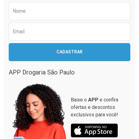
Comprar sem Desconto
Comprar sem Desconto
Preencha o formulário abaixo para receber 
Por R$ 37,25/cada
Por R$ 63,99/cada
Nome
Email
CADASTRAR
APP Drogaria São Paulo
Baixe o
APP
e confira
ofertas e descontos
exclusivos para você!