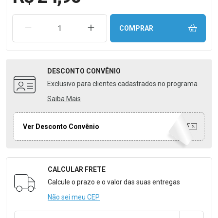
REMOVER UMA UNIDADE
AUMENTAR UMA UNIDADE
COMPRAR
DESCONTO
CONVÊNIO
Exclusivo para clientes cadastrados no programa
Saiba Mais
Ver Desconto Convênio
CALCULAR FRETE
Formulário para Calcular o Frete
Calcule o prazo e o valor das suas entregas
Não sei meu CEP