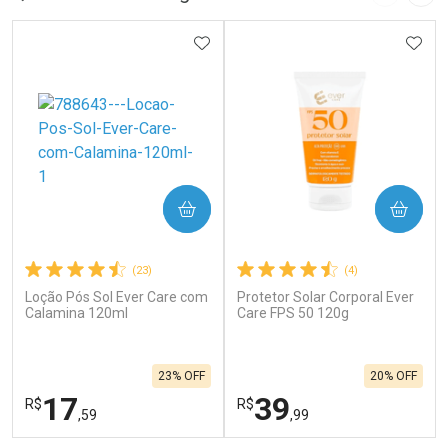
Imagem A
Pró
ADICIONAR AOS FAVORITOS
ADIC
COMPRAR
COMPRAR
(23)
(4)
Loção Pós Sol Ever Care com
Protetor Solar Corporal Ever
Calamina 120ml
Care FPS 50 120g
23% OFF
20% OFF
17
39
R$
R$
,59
,99