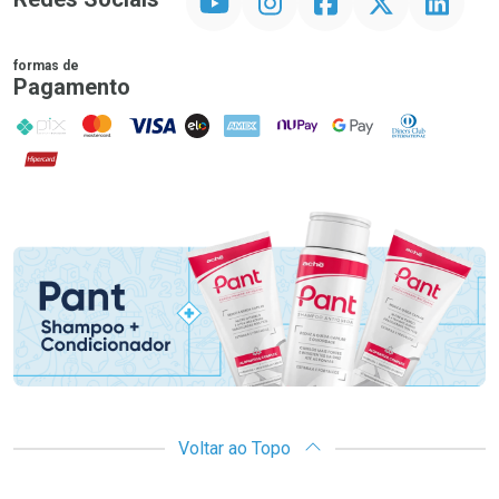
formas de
Pagamento
PIX
MasterCard
VISA
ELO
AMEX
NuPay
Google Pay
Diners Club
Hipercard
Promoção em Destaque
Voltar ao Topo