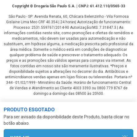
Copyright
Copyright © Drogaria São Paulo S.A. | CNPJ: 61.412.110/0565-33
São Paulo - SP: Avenida Renata, 60, Chácara Belenzinho - Vila Formosa
Gislaine Lima Meo CRF 40.354 | 24 horas| Autorização de funcionamento:
Processo: 2531.559767/2014-90 Autorização/MS: 7.31847.3 | As
informações contidas neste site, como promoções e ofertas de remédios e
medicamentos, não devem ser usadas para automedicação e não
substituem, em hipótese alguma, a medicação prescrita pelo profissional da
área médica. Somente o médico está em condições de diagnosticar
qualquer problema de saúde e prescrever o tratamento adequado. Os
preços e as promoções são válidos apenas para compras via internet. As
fotos contidas em nosso site são meramente ilustrativas. *Preços e
disponibilidade sujeitos a alterações no decorrer do dia. Antibióticos e
antimicrobianos vendas apenas em lojas físicas ou televendas. Portaria nº
344 - 01/02/1999 - Ministério da Saúde. Horário de funcionamento Central
de Vendas e Atendimento ao Cliente 4003 3393 ou 0800 779 8767 de
domingo a domingo das 08h00 às 20h00.
LGPD Aceite os Cookies
PRODUTO ESGOTADO
Para ser avisado da disponibilidade deste Produto, basta clicar no
botão abaixo.