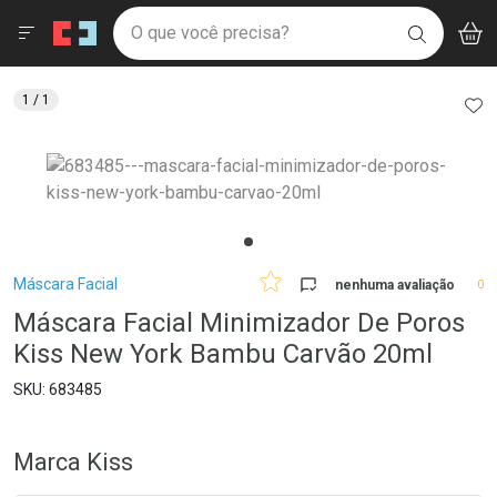
Drogaria São Paulo
Menu
Aces
Ir direto para a home
O que você precisa?
V
i
BUSCAR
Navegue pela página
Ir direto para o conteúdo
Faça a sua busca
Ir direto para a busca
Ir direto para a conta
AD
1
/ 1
Ir direto para a ajuda
Ir direto para a notificações
Ir direto para o carrinho
Ir direto para o menu
Breadcrumb
Máscara Facial
nenhuma avaliação
0
Máscara Facial Minimizador De Poros
Kiss New York Bambu Carvão 20ml
683485
Marca
Kiss