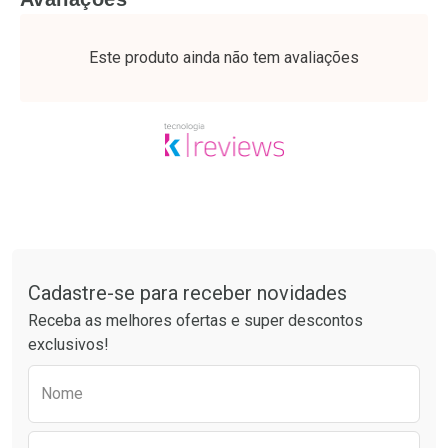
Laboratório
Laboratório
Por Menos
Por Menos
Este produto ainda não tem avaliações
Tudo sobre a Drogaria São Paulo
Cadastre-se para receber novidades
Ativar Desconto
Ativar Desconto
Receba as melhores ofertas e super descontos
Comprar sem Desconto
Comprar sem Desconto
exclusivos!
Por R$ 34,39/cada
Por R$ 21,86/cada
Comprar sem Desconto
Comprar sem Desconto
Preencha o formulário abaixo para receber 
Por R$ 34,39/cada
Por R$ 21,86/cada
Nome