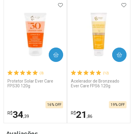
ADICIONAR AOS FAVORITOS
ADIC
COMPRAR
COMPRAR
(3)
(12)
Protetor Solar Ever Care
Acelerador de Bronzeado
FPS30 120g
Ever Care FPS6 120g
16% OFF
19% OFF
34
21
R$
R$
,39
,86
FECHAR
F
FECHAR
F
Avaliações