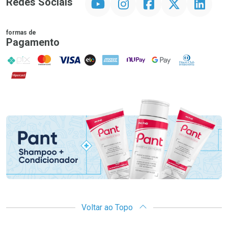
Redes Sociais
formas de
Pagamento
PIX
MasterCard
VISA
ELO
AMEX
NuPay
Google Pay
Diners Club
Hipercard
Promoção em Destaque
Voltar ao Topo