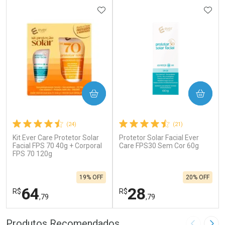
ADICIONAR AOS FAVORITOS
ADIC
COMPRAR
COMPRAR
(24)
(21)
Kit Ever Care Protetor Solar
Protetor Solar Facial Ever
Facial FPS 70 40g + Corporal
Care FPS30 Sem Cor 60g
FPS 70 120g
19% OFF
20% OFF
64
28
R$
R$
,79
,79
FECHAR
F
FECHAR
F
Produtos Recomendados