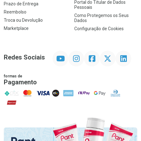
Portal do Titular de Dados
Prazo de Entrega
Pessoais
Reembolso
Como Protegemos os Seus
Troca ou Devolução
Dados
Marketplace
Configuração de Cookies
YouTube
Instagram
Facebook
Twitter
Linkedin
Redes Sociais
formas de
Pagamento
PIX
MasterCard
VISA
ELO
AMEX
NuPay
Google Pay
Diners Club
Hipercard
Promoção em Destaque