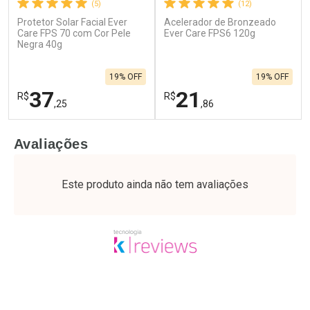
(5)
(12)
Protetor Solar Facial Ever
Acelerador de Bronzeado
Care FPS 70 com Cor Pele
Ever Care FPS6 120g
Negra 40g
19% OFF
19% OFF
37
21
R$
R$
,25
,86
FECHAR
F
FECHAR
F
Avaliações
Laboratório
Laboratório
Por Menos
Por Menos
Este produto ainda não tem avaliações