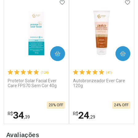
ADICIONAR AOS FAVORITOS
ADIC
COMPRAR
COMPRAR
(124)
(41)
Protetor Solar Facial Ever
Autobronzeador Ever Care
Care FPS70 Sem Cor 40g
120g
20% OFF
24% OFF
34
24
R$
R$
,39
,29
FECHAR
F
FECHAR
F
Avaliações