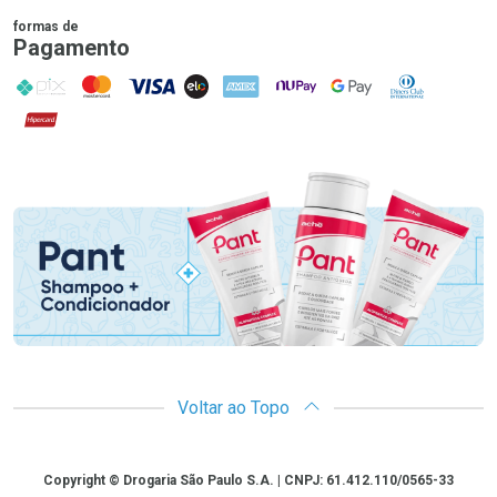
formas de
Pagamento
PIX
MasterCard
VISA
ELO
AMEX
NuPay
Google Pay
Diners Club
Hipercard
Promoção em Destaque
Voltar ao Topo
Copyright
Copyright © Drogaria São Paulo S.A. | CNPJ: 61.412.110/0565-33