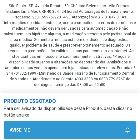
São Paulo - SP: Avenida Renata, 60, Chácara Belenzinho - Vila Formosa
Gislaine Lima Meo CRF 40.354 | 24 horas| Autorização de funcionamento:
Processo: 2531.559767/2014-90 Autorização/MS: 7.31847.3 | As
informações contidas neste site, como promoções e ofertas de remédios e
medicamentos, não devem ser usadas para automedicação e não
substituem, em hipótese alguma, a medicação prescrita pelo profissional da
área médica. Somente o médico está em condições de diagnosticar
qualquer problema de saúde e prescrever o tratamento adequado. Os
preços e as promoções são válidos apenas para compras via internet. As
fotos contidas em nosso site são meramente ilustrativas. *Preços e
disponibilidade sujeitos a alterações no decorrer do dia. Antibióticos e
antimicrobianos vendas apenas em lojas físicas ou televendas. Portaria nº
344 - 01/02/1999 - Ministério da Saúde. Horário de funcionamento Central
de Vendas e Atendimento ao Cliente 4003 3393 ou 0800 779 8767 de
domingo a domingo das 08h00 às 20h00.
LGPD Aceite os Cookies
PRODUTO ESGOTADO
Para ser avisado da disponibilidade deste Produto, basta clicar no
botão abaixo.
AVISE-ME