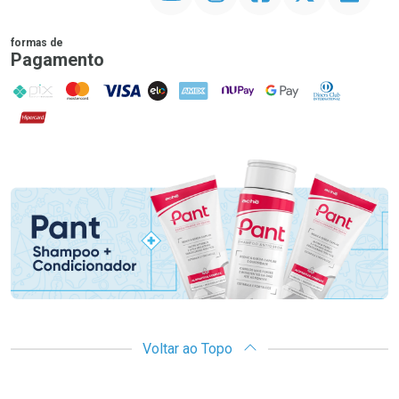
formas de
Pagamento
PIX
MasterCard
VISA
ELO
AMEX
NuPay
Google Pay
Diners Club
Hipercard
Promoção em Destaque
Voltar ao Topo