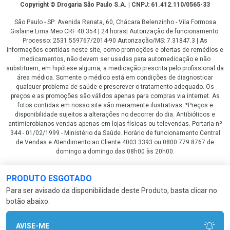
Copyright
Copyright © Drogaria São Paulo S.A. | CNPJ: 61.412.110/0565-33
São Paulo - SP: Avenida Renata, 60, Chácara Belenzinho - Vila Formosa
Gislaine Lima Meo CRF 40.354 | 24 horas| Autorização de funcionamento:
Processo: 2531.559767/2014-90 Autorização/MS: 7.31847.3 | As
informações contidas neste site, como promoções e ofertas de remédios e
medicamentos, não devem ser usadas para automedicação e não
substituem, em hipótese alguma, a medicação prescrita pelo profissional da
área médica. Somente o médico está em condições de diagnosticar
qualquer problema de saúde e prescrever o tratamento adequado. Os
preços e as promoções são válidos apenas para compras via internet. As
fotos contidas em nosso site são meramente ilustrativas. *Preços e
disponibilidade sujeitos a alterações no decorrer do dia. Antibióticos e
antimicrobianos vendas apenas em lojas físicas ou televendas. Portaria nº
344 - 01/02/1999 - Ministério da Saúde. Horário de funcionamento Central
de Vendas e Atendimento ao Cliente 4003 3393 ou 0800 779 8767 de
domingo a domingo das 08h00 às 20h00.
LGPD Aceite os Cookies
PRODUTO ESGOTADO
Para ser avisado da disponibilidade deste Produto, basta clicar no
botão abaixo.
AVISE-ME