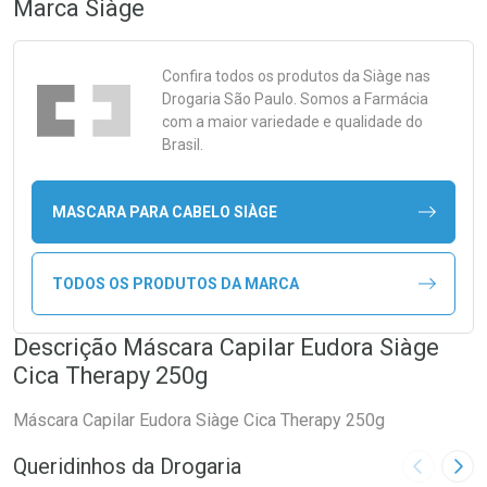
Marca
Siàge
Confira todos os produtos da
Siàge
nas
Drogaria São Paulo. Somos a Farmácia
com a maior variedade e qualidade do
Brasil.
MASCARA PARA CABELO SIÀGE
TODOS OS PRODUTOS DA MARCA
Descrição Máscara Capilar Eudora Siàge
Cica Therapy 250g
Máscara Capilar Eudora Siàge Cica Therapy 250g
Queridinhos da Drogaria
Imagem A
Pró