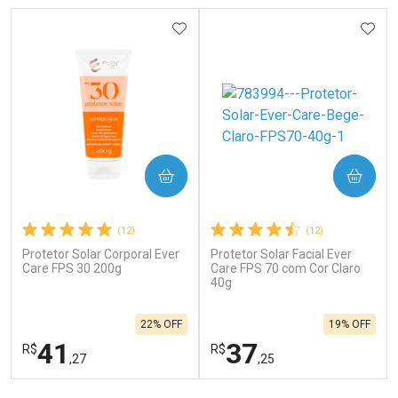
ADICIONAR AOS FAVORITOS
ADIC
COMPRAR
COMPRAR
(12)
(12)
Protetor Solar Corporal Ever
Protetor Solar Facial Ever
Care FPS 30 200g
Care FPS 70 com Cor Claro
40g
22% OFF
19% OFF
41
37
R$
R$
,27
,25